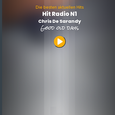
Die besten aktuellen Hits
Hit Radio N1
Chris De Sarandy
Good old days
play_arrow