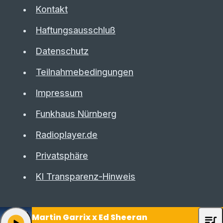
Kontakt
Haftungsausschluß
Datenschutz
Teilnahmebedingungen
Impressum
Funkhaus Nürnberg
Radioplayer.de
Privatsphäre
KI Transparenz-Hinweis
Martin Garrix x Ed Sheeran
queue_music
play_arrow