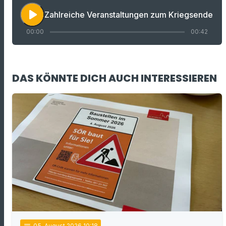
play_arrow
Zahlreiche Veranstaltungen zum Kriegsende
00:00
00:42
DAS KÖNNTE DICH AUCH INTERESSIEREN
05
. August 2026 10:18