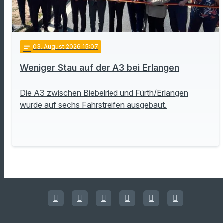
notes
03
. August 2026 15:07
Weniger Stau auf der A3 bei Erlangen
Die A3 zwischen Biebelried und Fürth/Erlangen
wurde auf sechs Fahrstreifen ausgebaut.