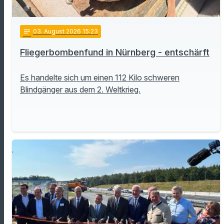
notes
03
. August 2026 15:23
Fliegerbombenfund in Nürnberg - entschärft
Es handelte sich um einen 112 Kilo schweren
Blindgänger aus dem 2. Weltkrieg.