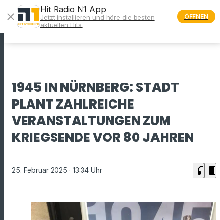
Hit Radio N1 App
close
ÖFFNEN
Jetzt installieren und höre die besten
menu
aktuellen Hits!
1945 IN NÜRNBERG: STADT
PLANT ZAHLREICHE
VERANSTALTUNGEN ZUM
KRIEGSENDE VOR 80 JAHREN
headphones
chrome_reader_mode
25. Februar 2025
· 13:34 Uhr