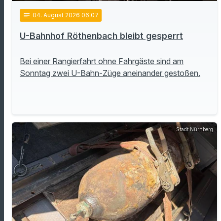
notes
04
. August 2026 06:07
U-Bahnhof Röthenbach bleibt gesperrt
Bei einer Rangierfahrt ohne Fahrgäste sind am
Sonntag zwei U-Bahn-Züge aneinander gestoßen.
Stadt Nürnberg