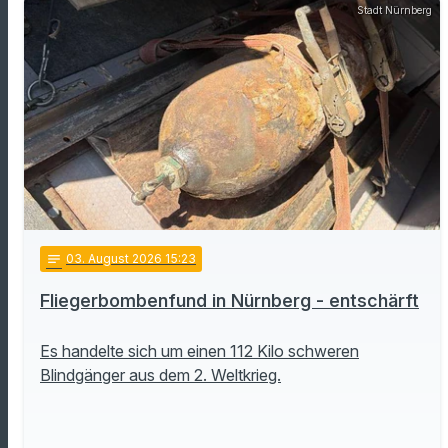
Stadt Nürnberg
notes
03
. August 2026 15:23
Fliegerbombenfund in Nürnberg - entschärft
Es handelte sich um einen 112 Kilo schweren
Blindgänger aus dem 2. Weltkrieg.