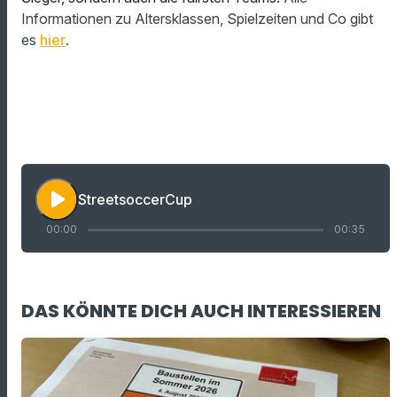
Informationen zu Altersklassen, Spielzeiten und Co gibt
es
hier
.
play_arrow
StreetsoccerCup
00:00
00:35
DAS KÖNNTE DICH AUCH INTERESSIEREN