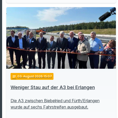
notes
03
. August 2026 15:07
Weniger Stau auf der A3 bei Erlangen
Die A3 zwischen Biebelried und Fürth/Erlangen
wurde auf sechs Fahrstreifen ausgebaut.