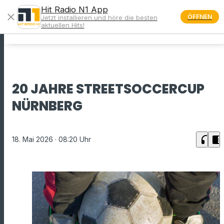
Hit Radio N1 App
close
ÖFFNEN
Jetzt installieren und höre die besten
menu
aktuellen Hits!
20 JAHRE STREETSOCCERCUP
NÜRNBERG
headphones
chrome_reader_mode
18. Mai 2026
· 08:20 Uhr