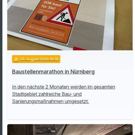
notes
05
. August 2026 10:18
Baustellenmarathon in Nürnberg
In den nächste 2 Monaten werden im gesamten
Stadtgebiet zahlreiche Bau- und
Sanierungsmaßnahmen umgesetzt.
VAG