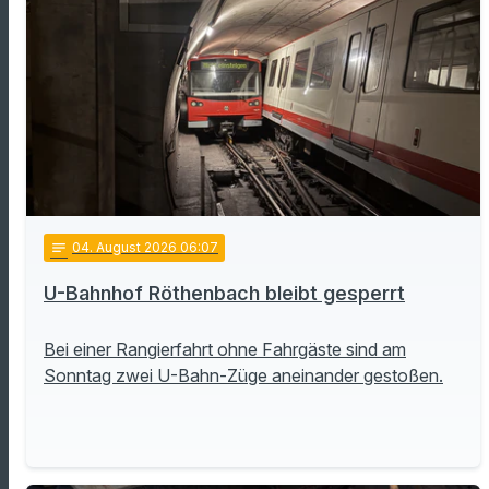
notes
04
. August 2026 06:07
U-Bahnhof Röthenbach bleibt gesperrt
Bei einer Rangierfahrt ohne Fahrgäste sind am
Sonntag zwei U-Bahn-Züge aneinander gestoßen.