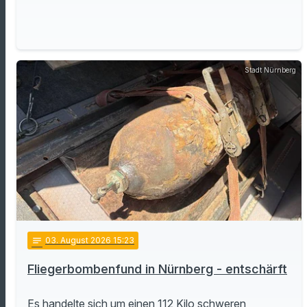
Stadt Nürnberg
notes
03
. August 2026 15:23
Fliegerbombenfund in Nürnberg - entschärft
Es handelte sich um einen 112 Kilo schweren