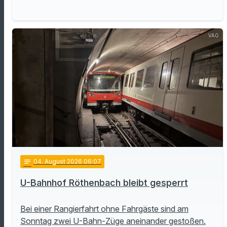
VAG
notes
04
. August 2026 06:07
U-Bahnhof Röthenbach bleibt gesperrt
Bei einer Rangierfahrt ohne Fahrgäste sind am
Sonntag zwei U-Bahn-Züge aneinander gestoßen.