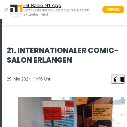
Hit Radio N1 App
close
ÖFFNEN
Jetzt installieren und höre die besten
menu
aktuellen Hits!
21. INTERNATIONALER COMIC-
SALON ERLANGEN
headphones
chrome_reader_mode
29. Mai 2024
· 14:16 Uhr