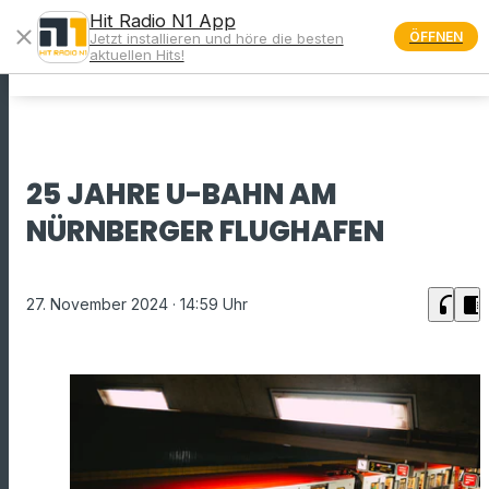
Hit Radio N1 App
close
ÖFFNEN
Jetzt installieren und höre die besten
menu
aktuellen Hits!
25 JAHRE U-BAHN AM
NÜRNBERGER FLUGHAFEN
headphones
chrome_reader_mode
27. November 2024
· 14:59 Uhr