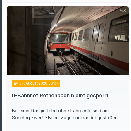
VAG
notes
04
. August 2026 06:07
U-Bahnhof Röthenbach bleibt gesperrt
Bei einer Rangierfahrt ohne Fahrgäste sind am
Sonntag zwei U-Bahn-Züge aneinander gestoßen.