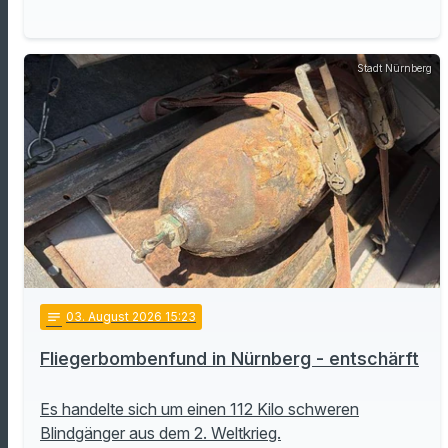
Stadt Nürnberg
notes
03
. August 2026 15:23
Fliegerbombenfund in Nürnberg - entschärft
Es handelte sich um einen 112 Kilo schweren
Blindgänger aus dem 2. Weltkrieg.