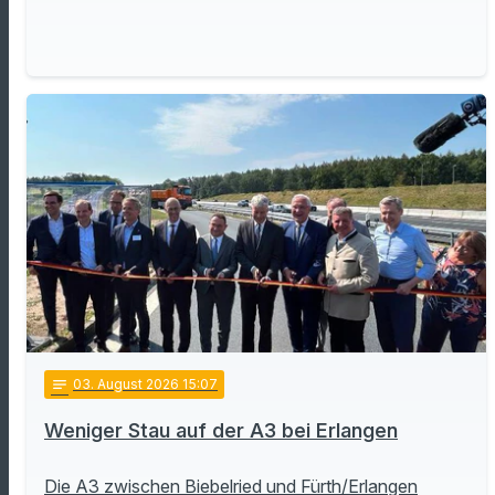
notes
03
. August 2026 15:07
Weniger Stau auf der A3 bei Erlangen
Die A3 zwischen Biebelried und Fürth/Erlangen