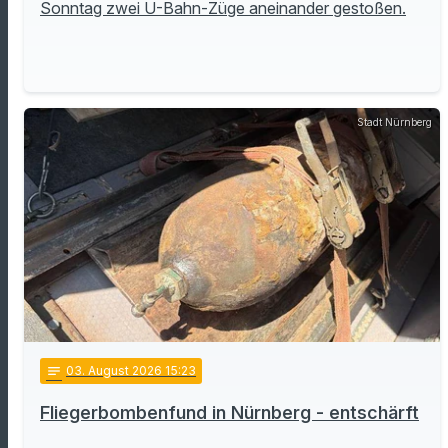
Sonntag zwei U-Bahn-Züge aneinander gestoßen.
Stadt Nürnberg
notes
03
. August 2026 15:23
Fliegerbombenfund in Nürnberg - entschärft