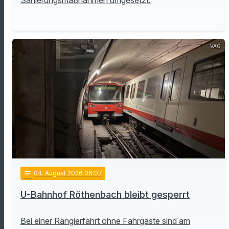
Sanierungsmaßnahmen umgesetzt.
VAG
notes
04
. August 2026 06:07
U-Bahnhof Röthenbach bleibt gesperrt
Bei einer Rangierfahrt ohne Fahrgäste sind am