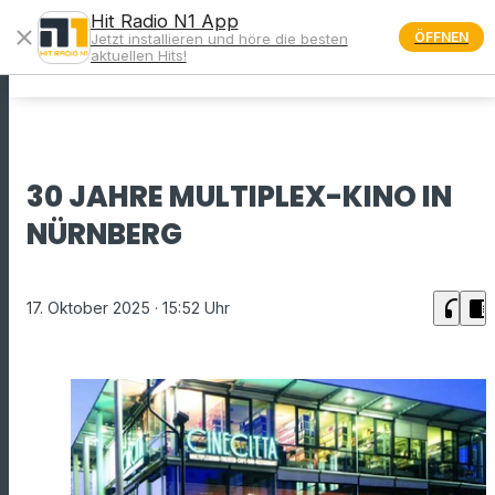
Hit Radio N1 App
close
ÖFFNEN
Jetzt installieren und höre die besten
menu
aktuellen Hits!
30 JAHRE MULTIPLEX-KINO IN
NÜRNBERG
headphones
chrome_reader_mode
17. Oktober 2025
· 15:52 Uhr