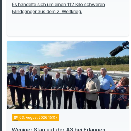
Es handelte sich um einen 112 Kilo schweren
Blindgänger aus dem 2. Weltkrieg.
notes
03
. August 2026 15:07
Weniger Stau auf der A3 bei Erlangen