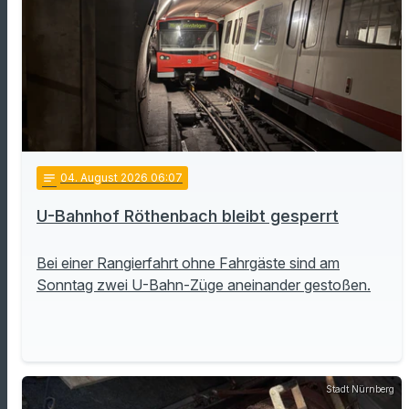
notes
04
. August 2026 06:07
U-Bahnhof Röthenbach bleibt gesperrt
Bei einer Rangierfahrt ohne Fahrgäste sind am
Sonntag zwei U-Bahn-Züge aneinander gestoßen.
Stadt Nürnberg