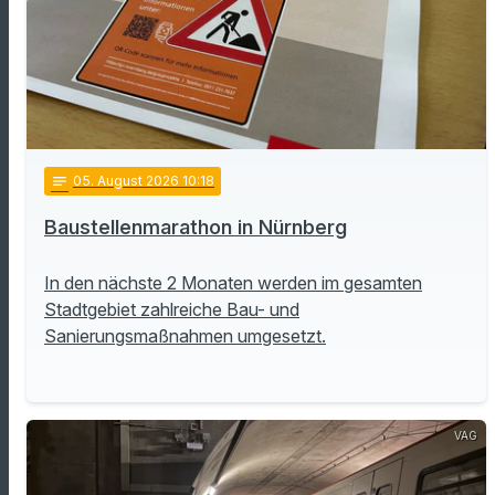
notes
05
. August 2026 10:18
Baustellenmarathon in Nürnberg
In den nächste 2 Monaten werden im gesamten
Stadtgebiet zahlreiche Bau- und
Sanierungsmaßnahmen umgesetzt.
VAG