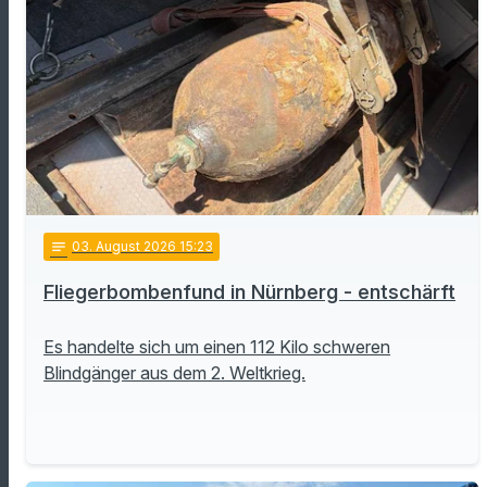
notes
03
. August 2026 15:23
Fliegerbombenfund in Nürnberg - entschärft
Es handelte sich um einen 112 Kilo schweren
Blindgänger aus dem 2. Weltkrieg.