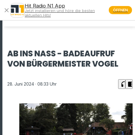
Hit Radio N1 App
close
ÖFFNEN
Jetzt installieren und höre die besten
menu
aktuellen Hits!
AB INS NASS - BADEAUFRUF
VON BÜRGERMEISTER VOGEL
headphones
chrome_reader_mode
28. Juni 2024
· 08:33 Uhr