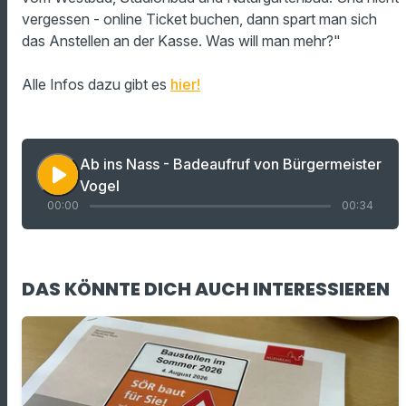
vergessen - online Ticket buchen, dann spart man sich
das Anstellen an der Kasse. Was will man mehr?"
Alle Infos dazu gibt es
hier!
Ab ins Nass - Badeaufruf von Bürgermeister
play_arrow
Vogel
00:00
00:34
DAS KÖNNTE DICH AUCH INTERESSIEREN