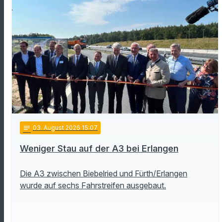
notes
03
. August 2026 15:07
Weniger Stau auf der A3 bei Erlangen
Die A3 zwischen Biebelried und Fürth/Erlangen
wurde auf sechs Fahrstreifen ausgebaut.