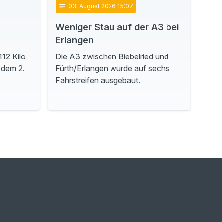
notes
03
. August 2026 15:07
Weniger Stau auf der A3 bei
t
Erlangen
112 Kilo
Die A3 zwischen Biebelried und
 dem 2.
Fürth/Erlangen wurde auf sechs
Fahrstreifen ausgebaut.