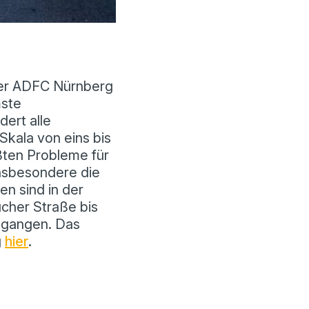
der ADFC Nürnberg
mste
ert alle
Skala von eins bis
ßten Probleme für
nsbesondere die
len sind in der
cher Straße bis
egangen. Das
g
hier
.