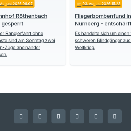
. August 2026 06:07
notes
03
. August 2026 15:23
hnhof Röthenbach
Fliegerbombenfund in
t gesperrt
Nürnberg - entschärf
ner Rangierfahrt ohne
Es handelte sich um einen 
ste sind am Sonntag zwei
schweren Blindgänger aus
n-Züge aneinander
Weltkrieg.
ßen.