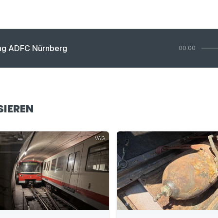
ing ADFC Nürnberg
00:00
SIEREN
VAG