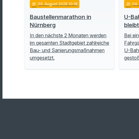
notes
05
. August 2026 10:18
notes
04
Baustellenmarathon in
U-Ba
Nürnberg
bleib
In den nächste 2 Monaten werden
Bei ei
im gesamten Stadtgebiet zahlreiche
Fahrgä
Bau- und Sanierungsmaßnahmen
U-Bah
umgesetzt.
gesto