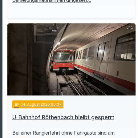
VAG
notes
04
. August 2026 06:07
U-Bahnhof Röthenbach bleibt gesperrt
Bei einer Rangierfahrt ohne Fahrgäste sind am