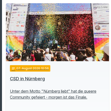
Marco Liske
notes
07
. August 2026 10:56
CSD in Nürnberg
Unter dem Motto "Nürnberg liebt" hat die queere
Community gefeiert - morgen ist das Finale.