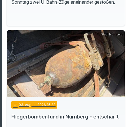
Sonntag zwei U-Bahn-Züge aneinander gestoßen.
Stadt Nürnberg
notes
03
. August 2026 15:23
Fliegerbombenfund in Nürnberg - entschärft