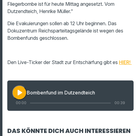
Fliegerbombe ist für heute Mittag angesetzt. Vom
Dutzendteich, Henrike Müller."
Die Evakuierungen sollen ab 12 Uhr beginnen. Das
Dokuzentrum Reichsparteitagsgelände ist wegen des
Bombenfunds geschlossen.
Den Live-Ticker der Stadt zur Entschärfung gibt es
HIER!
play_arrow
Bombenfund im Dutzendteich
00:00
00:39
DAS KÖNNTE DICH AUCH INTERESSIEREN