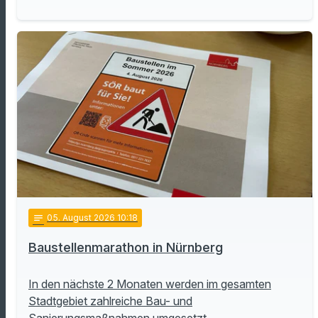
notes
05
. August 2026 10:18
Baustellenmarathon in Nürnberg
In den nächste 2 Monaten werden im gesamten
Stadtgebiet zahlreiche Bau- und
Sanierungsmaßnahmen umgesetzt.