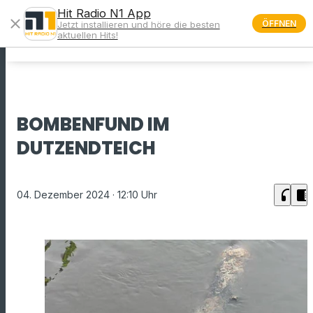
Hit Radio N1 App
close
ÖFFNEN
Jetzt installieren und höre die besten
menu
aktuellen Hits!
BOMBENFUND IM
DUTZENDTEICH
headphones
chrome_reader_mode
04. Dezember 2024
· 12:10 Uhr