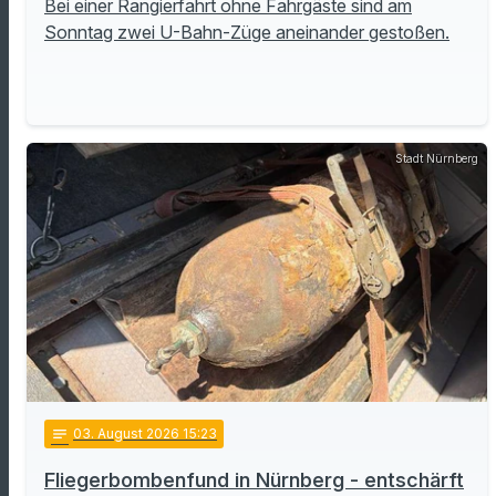
Bei einer Rangierfahrt ohne Fahrgäste sind am
Sonntag zwei U-Bahn-Züge aneinander gestoßen.
Stadt Nürnberg
notes
03
. August 2026 15:23
Fliegerbombenfund in Nürnberg - entschärft