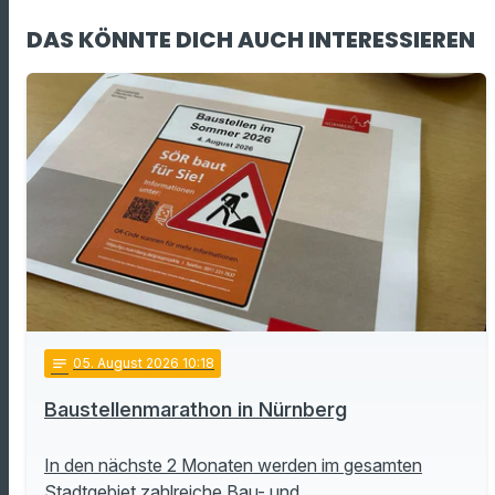
DAS KÖNNTE DICH AUCH INTERESSIEREN
notes
05
. August 2026 10:18
Baustellenmarathon in Nürnberg
In den nächste 2 Monaten werden im gesamten
Stadtgebiet zahlreiche Bau- und