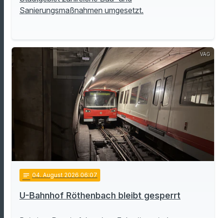
Sanierungsmaßnahmen umgesetzt.
VAG
notes
04
. August 2026 06:07
U-Bahnhof Röthenbach bleibt gesperrt