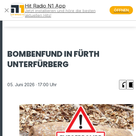
Hit Radio N1 App
close
ÖFFNEN
Jetzt installieren und höre die besten
menu
aktuellen Hits!
BOMBENFUND IN FÜRTH
UNTERFÜRBERG
headphones
chrome_reader_mode
05. Juni 2026
· 17:00 Uhr