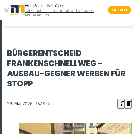
Hit Radio N1 App
close
ÖFFNEN
Jetzt installieren und höre die besten
menu
aktuellen Hits!
BÜRGERENTSCHEID
FRANKENSCHNELLWEG -
AUSBAU-GEGNER WERBEN FÜR
STOPP
headphones
chrome_reader_mode
26. Mai 2026
· 18:18 Uhr