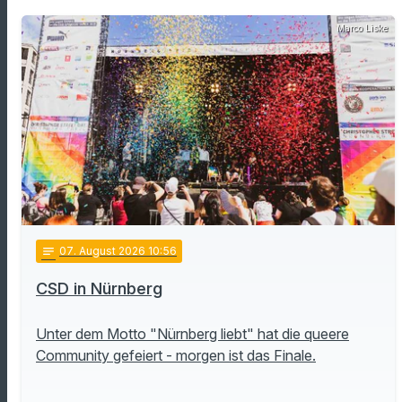
Marco Liske
notes
07
. August 2026 10:56
CSD in Nürnberg
Unter dem Motto "Nürnberg liebt" hat die queere
Community gefeiert - morgen ist das Finale.