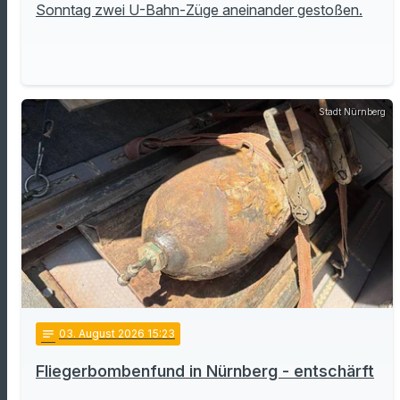
Sonntag zwei U-Bahn-Züge aneinander gestoßen.
Stadt Nürnberg
notes
03
. August 2026 15:23
Fliegerbombenfund in Nürnberg - entschärft