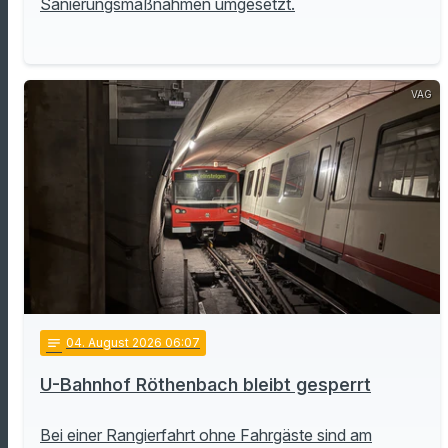
Sanierungsmaßnahmen umgesetzt.
VAG
notes
04
. August 2026 06:07
U-Bahnhof Röthenbach bleibt gesperrt
Bei einer Rangierfahrt ohne Fahrgäste sind am