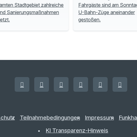
amten Stadtgebiet zahlreiche
Fahrgäste sind am Sonnta
und Sanierungsmaßnahmen
U-Bahn-Züge aneinander
tzt.
gestoßen.
chutz
Teilnahmebedingungen
Impressum
Funkha
KI Transparenz-Hinweis