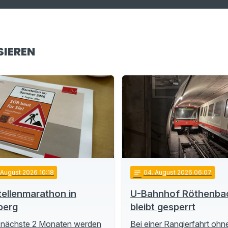
SIEREN
 August 2026 10:18
notes
04
. August 2026 06:07
ellenmarathon in
U-Bahnhof Röthenba
berg
bleibt gesperrt
 nächste 2 Monaten werden
Bei einer Rangierfahrt ohn