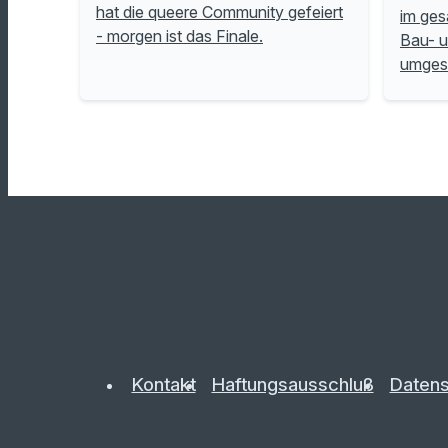
hat die queere Community gefeiert
im ges
- morgen ist das Finale.
Bau- 
umgese
Kontakt
Haftungsausschluß
Datens