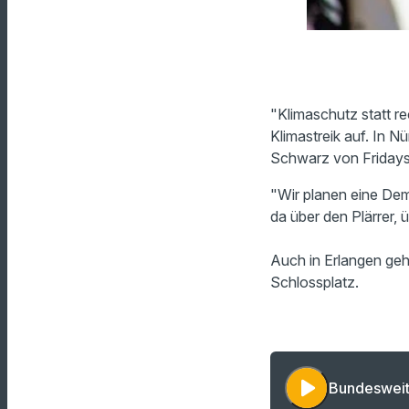
"Klimaschutz statt re
Klimastreik auf. In 
Schwarz von Fridays
"Wir planen eine Dem
da über den Plärrer,
Auch in Erlangen gehe
Schlossplatz.
play_arrow
Bundesweit