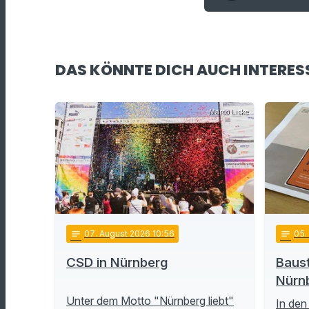
DAS KÖNNTE DICH AUCH INTERES
Marco Liske
notes
07
. August 2026 10:56
notes
05
.
CSD in Nürnberg
Baust
Nürn
Unter dem Motto "Nürnberg liebt"
In den