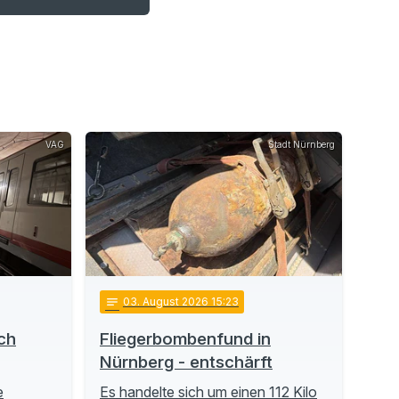
VAG
Stadt Nürnberg
notes
03
. August 2026 15:23
ch
Fliegerbombenfund in
Nürnberg - entschärft
e
Es handelte sich um einen 112 Kilo