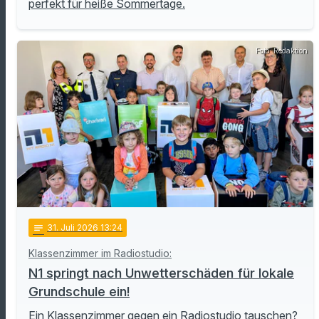
perfekt für heiße Sommertage.
Foto: Redaktion
notes
31
. Juli 2026 13:24
Klassenzimmer im Radiostudio:
N1 springt nach Unwetterschäden für lokale
Grundschule ein!
Ein Klassenzimmer gegen ein Radiostudio tauschen?