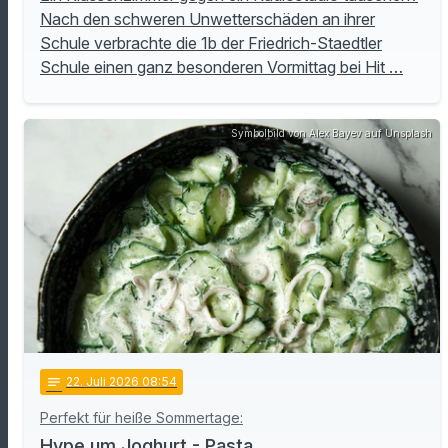
Nach den schweren Unwetterschäden an ihrer
Schule verbrachte die 1b der Friedrich-Staedtler
Schule einen ganz besonderen Vormittag bei Hit …
Symbolbild von Alex Bayev auf Unsplash
notes
22
. Juli 2026 08:54
Perfekt für heiße Sommertage:
Hype um Joghurt - Pasta