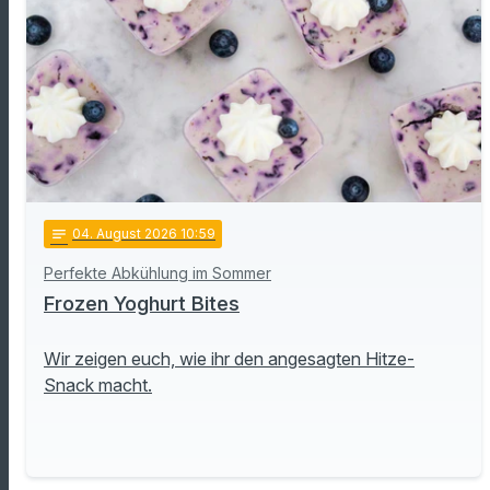
notes
04
. August 2026 10:59
Perfekte Abkühlung im Sommer
Frozen Yoghurt Bites
Wir zeigen euch, wie ihr den angesagten Hitze-
Snack macht.