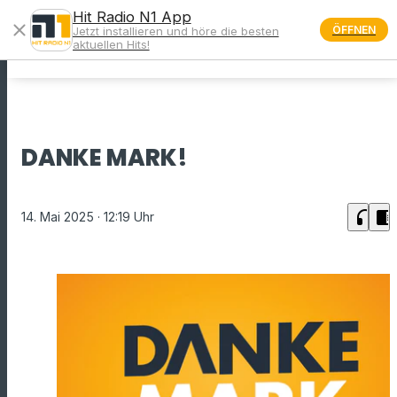
Hit Radio N1 App
close
ÖFFNEN
Jetzt installieren und höre die besten
menu
aktuellen Hits!
DANKE MARK!
headphones
chrome_reader_mode
14. Mai 2025
· 12:19 Uhr