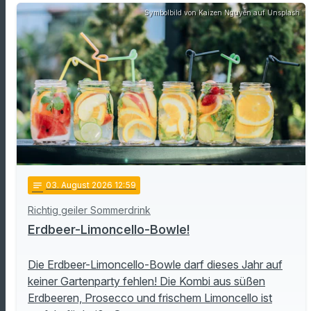
Symbolbild von Kaizen Nguyễn auf Unsplash
notes
03
. August 2026 12:59
Richtig geiler Sommerdrink
Erdbeer-Limoncello-Bowle!
Die Erdbeer-Limoncello-Bowle darf dieses Jahr auf
keiner Gartenparty fehlen! Die Kombi aus süßen
Erdbeeren, Prosecco und frischem Limoncello ist