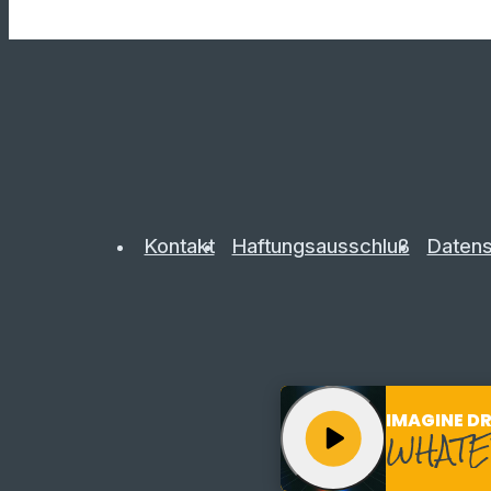
Kontakt
Haftungsausschluß
Datens
IMAGINE D
play_arrow
WHATE