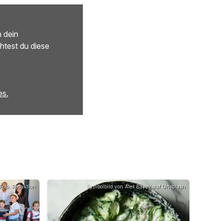
m dein
htest du diese
es.
Foto: Redaktion
Symbolbild von Alex Bayev auf Unsplash