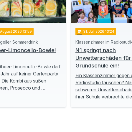
 August 2026 12:59
notes
31
. Juli 2026 13:24
 geiler Sommerdrink
Klassenzimmer im Radiostudi
er-Limoncello-Bowle!
N1 springt nach
Unwetterschäden für 
Grundschule ein!
dbeer-Limoncello-Bowle darf
 Jahr auf keiner Gartenparty
Ein Klassenzimmer gegen 
! Die Kombi aus süßen
Radiostudio tauschen? Na
eren, Prosecco und …
schweren Unwetterschäd
ihrer Schule verbrachte di