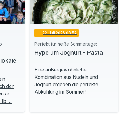
notes
22
. Juli 2026 08:54
o:
Perfekt für heiße Sommertage:
Hype um Joghurt - Pasta
lokale
Eine außergewöhnliche
Kombination aus Nudeln und
ein
Joghurt ergeben die perfekte
ch den
Abkühlung im Sommer!
en an
e 1b …