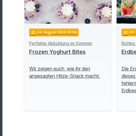
notes
04
. August 2026 10:59
notes
03
.
Perfekte Abkühlung im Sommer
Richtig
Frozen Yoghurt Bites
Erdbe
Wir zeigen euch, wie ihr den
Die Er
angesagten Hitze-Snack macht.
dieses
fehlen
Erdbe