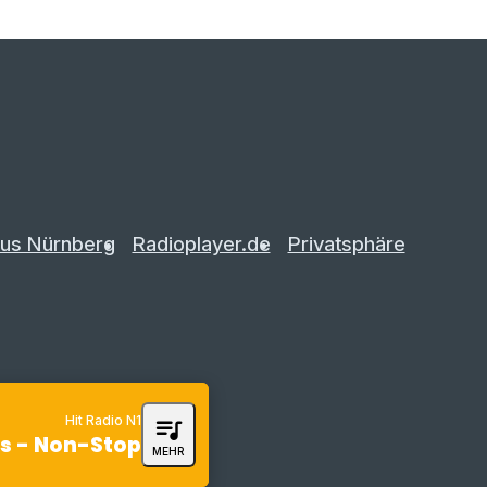
us Nürnberg
Radioplayer.de
Privatsphäre
Hit Radio N1
queue_music
ts - Non-Stop