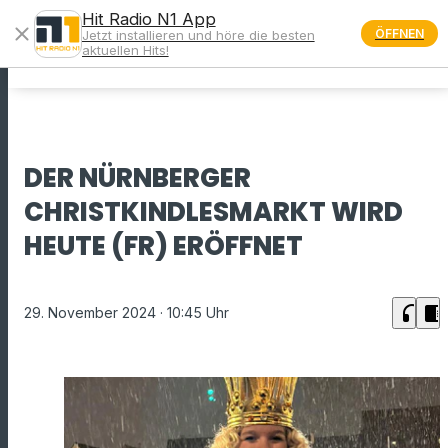
Hit Radio N1 App
close
ÖFFNEN
Jetzt installieren und höre die besten
menu
aktuellen Hits!
DER NÜRNBERGER
CHRISTKINDLESMARKT WIRD
HEUTE (FR) ERÖFFNET
headphones
chrome_reader_mode
29. November 2024
· 10:45 Uhr