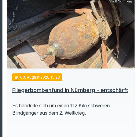
Stadt Nürnberg
notes
03
. August 2026 15:23
Fliegerbombenfund in Nürnberg - entschärft
Es handelte sich um einen 112 Kilo schweren
Blindgänger aus dem 2. Weltkrieg.