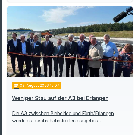
notes
03
. August 2026 15:07
Weniger Stau auf der A3 bei Erlangen
Die A3 zwischen Biebelried und Fürth/Erlangen
wurde auf sechs Fahrstreifen ausgebaut.