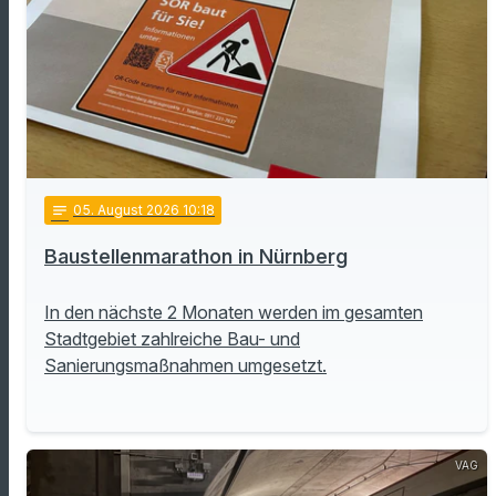
notes
05
. August 2026 10:18
Baustellenmarathon in Nürnberg
In den nächste 2 Monaten werden im gesamten
Stadtgebiet zahlreiche Bau- und
Sanierungsmaßnahmen umgesetzt.
VAG