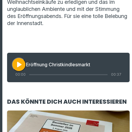
Weihnachtseinkäufe zu erledigen und das im
unglaublichen Ambiente und mit der Stimmung
des Eröffnungsabends. Für sie eine tolle Belebung
der Innenstadt.
play_arrow
Eröffnung Christkindlesmarkt
00:00
00:37
DAS KÖNNTE DICH AUCH INTERESSIEREN