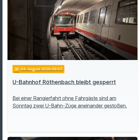
notes
04
. August 2026 06:07
U-Bahnhof Röthenbach bleibt gesperrt
Bei einer Rangierfahrt ohne Fahrgäste sind am
Sonntag zwei U-Bahn-Züge aneinander gestoßen.