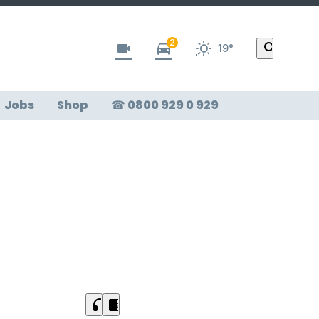
2
videocam
directions_car
search
19°
Jobs
Shop
☎ 0800 929 0 929
headphones
chrome_reader_mode