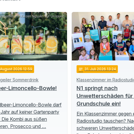
ymbolbild von Kaizen Nguyễn auf Unsplash
 August 2026 12:59
notes
31
. Juli 2026 13:24
 geiler Sommerdrink
Klassenzimmer im Radiostudi
er-Limoncello-Bowle!
N1 springt nach
Unwetterschäden für 
Grundschule ein!
dbeer-Limoncello-Bowle darf
 Jahr auf keiner Gartenparty
Ein Klassenzimmer gegen 
! Die Kombi aus süßen
Radiostudio tauschen? Na
eren, Prosecco und …
schweren Unwetterschäd