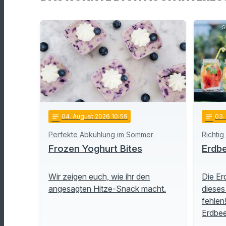
S
notes
04
. August 2026 10:59
notes
03
.
Perfekte Abkühlung im Sommer
Richtig
Frozen Yoghurt Bites
Erdbe
Wir zeigen euch, wie ihr den
Die Er
angesagten Hitze-Snack macht.
dieses
fehlen
Erdbe