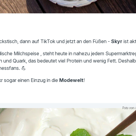
ckstisch, dann auf TikTok und jetzt an den Füßen -
Skyr
ist akt
ändische Milchspeise , steht heute in nahezu jedem Supermarktreg
 und Quark, das bedeutet viel Protein und wenig Fett. Deshal
tnessfans. 💪
kr sogar einen Einzug in die
Modewelt
!
Foto von