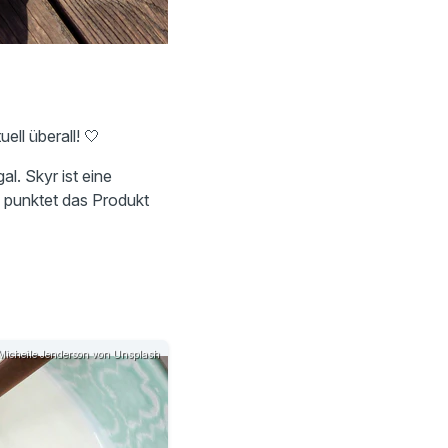
uell überall! 🤍
al. Skyr ist eine
b punktet das Produkt
 Micheile Jenderson von Unsplash