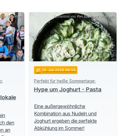
Foto: Redaktion
Symbolbild von Alex Bayev auf Unsplash
notes
22
. Juli 2026 08:54
o:
Perfekt für heiße Sommertage:
Hype um Joghurt - Pasta
lokale
Eine außergewöhnliche
Kombination aus Nudeln und
ein
Joghurt ergeben die perfekte
ch den
Abkühlung im Sommer!
en an