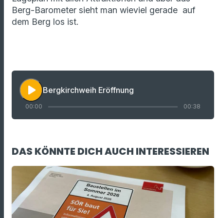
Berg-Barometer sieht man wieviel gerade auf
dem Berg los ist.
play_arrow
Bergkirchweih Eröffnung
00:00
00:38
DAS KÖNNTE DICH AUCH INTERESSIEREN