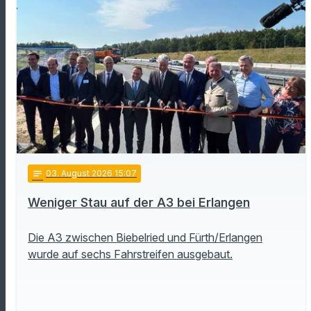
notes
03
. August 2026 15:07
Weniger Stau auf der A3 bei Erlangen
Die A3 zwischen Biebelried und Fürth/Erlangen
wurde auf sechs Fahrstreifen ausgebaut.