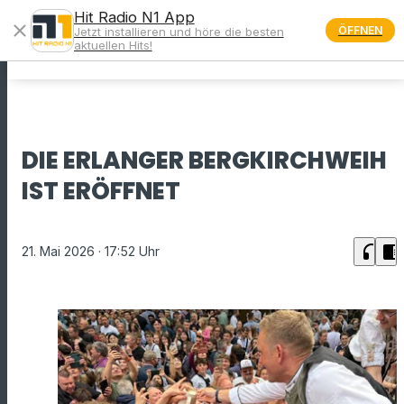
Hit Radio N1 App
close
ÖFFNEN
Jetzt installieren und höre die besten
menu
aktuellen Hits!
DIE ERLANGER BERGKIRCHWEIH
IST ERÖFFNET
headphones
chrome_reader_mode
21. Mai 2026
· 17:52 Uhr