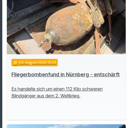
notes
03
. August 2026 15:23
Fliegerbombenfund in Nürnberg - entschärft
Es handelte sich um einen 112 Kilo schweren
Blindgänger aus dem 2. Weltkrieg.