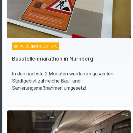
notes
05
. August 2026 10:18
Baustellenmarathon in Nürnberg
In den nächste 2 Monaten werden im gesamten
Stadtgebiet zahlreiche Bau- und
Sanierungsmaßnahmen umgesetzt.
VAG