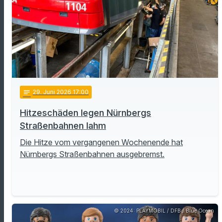
notes
29
. Juni 2026 17:00
Hitzeschäden legen Nürnbergs
Straßenbahnen lahm
Die Hitze vom vergangenen Wochenende hat
Nürnbergs Straßenbahnen ausgebremst.
© 2024: PLAYMOBIL / DFB / Blue Ocean