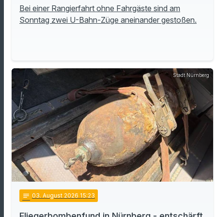
Bei einer Rangierfahrt ohne Fahrgäste sind am
Sonntag zwei U-Bahn-Züge aneinander gestoßen.
Stadt Nürnberg
notes
03
. August 2026 15:23
Fliegerbombenfund in Nürnberg - entschärft