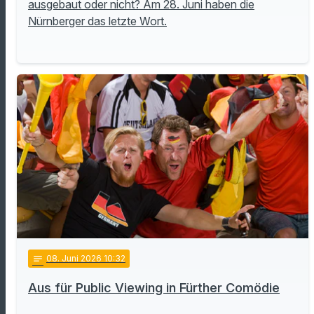
ausgebaut oder nicht? Am 28. Juni haben die
Nürnberger das letzte Wort.
notes
08
. Juni 2026 10:32
Aus für Public Viewing in Fürther Comödie