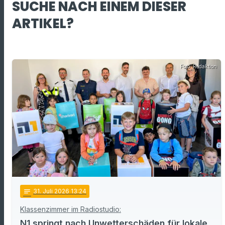
SUCHE NACH EINEM DIESER
ARTIKEL?
Foto: Redaktion
notes
31
. Juli 2026 13:24
Klassenzimmer im Radiostudio:
N1 springt nach Unwetterschäden für lokale