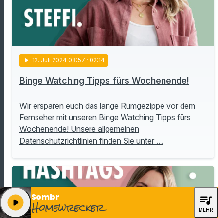
play_arrow
12
. Juli 2024 08:57
· 02:14
Binge Watching Tipps fürs Wochenende!
Wir ersparen euch das lange Rumgezippe vor dem
Fernseher mit unseren Binge Watching Tipps fürs
Wochenende! Unsere allgemeinen
Datenschutzrichtlinien finden Sie unter …
Sombr
queue_music
play_arrow
Homewrecker