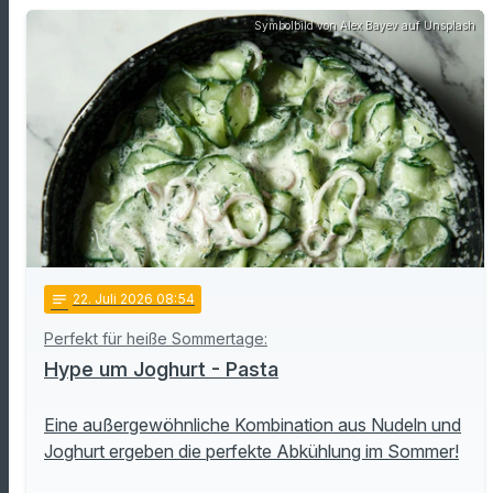
Symbolbild von Alex Bayev auf Unsplash
notes
22
. Juli 2026 08:54
Perfekt für heiße Sommertage:
Hype um Joghurt - Pasta
Eine außergewöhnliche Kombination aus Nudeln und
Joghurt ergeben die perfekte Abkühlung im Sommer!