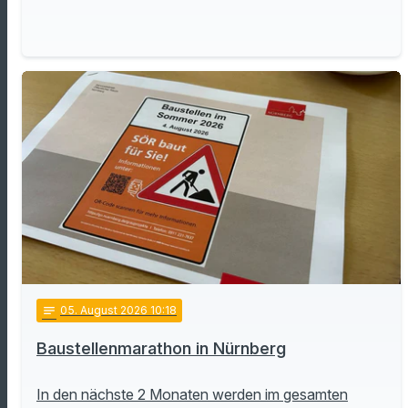
notes
05
. August 2026 10:18
Baustellenmarathon in Nürnberg
In den nächste 2 Monaten werden im gesamten