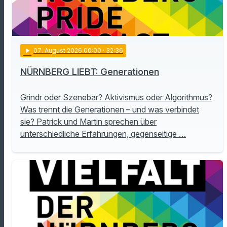
play_arrow
07
. August 2026 00:00
· 32:36
NÜRNBERG LIEBT: Generationen
Grindr oder Szenebar? Aktivismus oder Algorithmus?
Was trennt die Generationen – und was verbindet
sie? Patrick und Martin sprechen über
unterschiedliche Erfahrungen, gegenseitige …