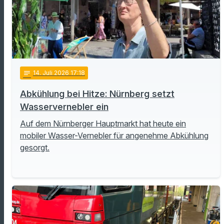
notes
14
. Juli 2026 17:18
Abkühlung bei Hitze: Nürnberg setzt
Wasservernebler ein
Auf dem Nürnberger Hauptmarkt hat heute ein
mobiler Wasser-Vernebler für angenehme Abkühlung
gesorgt.