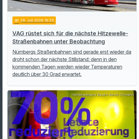
notes
29
. Juli 2026 16:25
VAG rüstet sich für die nächste Hitzewelle-
Straßenbahnen unter Beobachtung
Nürnbergs Straßenbahnen sind gerade erst wieder da
droht schon der nächste Stillstand: denn in den
kommenden Tagen werden wieder Temperaturen
deutlich über 30 Grad erwartet.
Handelsverband Bayern Bernd Ohlmann