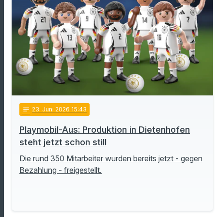
notes
23
. Juni 2026 15:43
Playmobil-Aus: Produktion in Dietenhofen
steht jetzt schon still
Die rund 350 Mitarbeiter wurden bereits jetzt - gegen
Bezahlung - freigestellt.