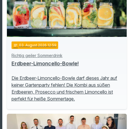
notes
03
. August 2026 12:59
Richtig geiler Sommerdrink
Erdbeer-Limoncello-Bowle!
Die Erdbeer-Limoncello-Bowle darf dieses Jahr auf
keiner Gartenparty fehlen! Die Kombi aus süßen
Erdbeeren, Prosecco und frischem Limoncello ist
perfekt für heiße Sommertage.
Foto: Redaktion