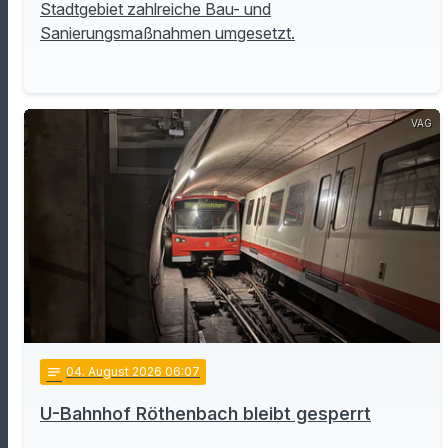
Stadtgebiet zahlreiche Bau- und
Sanierungsmaßnahmen umgesetzt.
VAG
notes
04
. August 2026 06:07
U-Bahnhof Röthenbach bleibt gesperrt