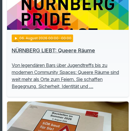
play_arrow
06
. August 2026 00:00
· 00:00
NÜRNBERG LIEBT: Queere Räume
Von legendären Bars über Jugendtreffs bis zu
modernen Community Spaces: Queere Räume sind
weit mehr als Orte zum Feiern. Sie schaffen
Begegnung, Sicherheit, Identität und …