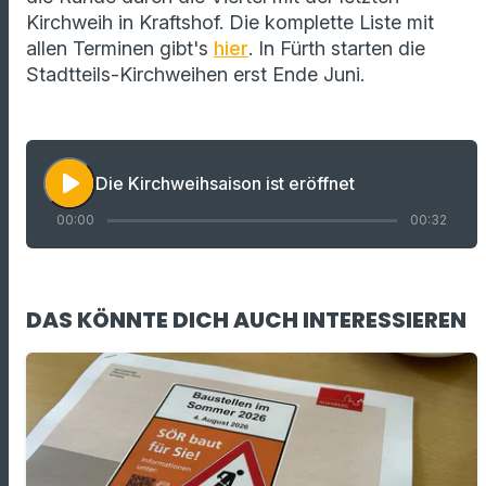
Kirchweih in Kraftshof. Die komplette Liste mit
allen Terminen gibt's
hier
. In Fürth starten die
Stadtteils-Kirchweihen erst Ende Juni.
play_arrow
Die Kirchweihsaison ist eröffnet
00:00
00:32
DAS KÖNNTE DICH AUCH INTERESSIEREN