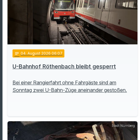
notes
04
. August 2026 06:07
U-Bahnhof Röthenbach bleibt gesperrt
Bei einer Rangierfahrt ohne Fahrgäste sind am
Sonntag zwei U-Bahn-Züge aneinander gestoßen.
Stadt Nürnberg