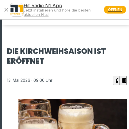
Hit Radio N1 App
close
ÖFFNEN
Jetzt installieren und höre die besten
menu
aktuellen Hits!
DIE KIRCHWEIHSAISON IST
ERÖFFNET
headphones
chrome_reader_mode
13. Mai 2026
· 09:00 Uhr