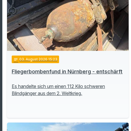
notes
03
. August 2026 15:23
Fliegerbombenfund in Nürnberg - entschärft
Es handelte sich um einen 112 Kilo schweren
Blindgänger aus dem 2. Weltkrieg.