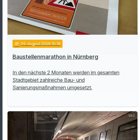
notes
05
. August 2026 10:18
Baustellenmarathon in Nürnberg
In den nächste 2 Monaten werden im gesamten
Stadtgebiet zahlreiche Bau- und
Sanierungsmaßnahmen umgesetzt.
VAG