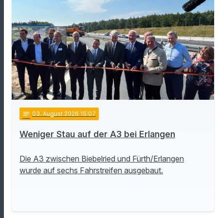
notes
03
. August 2026 15:07
Weniger Stau auf der A3 bei Erlangen
Die A3 zwischen Biebelried und Fürth/Erlangen
wurde auf sechs Fahrstreifen ausgebaut.