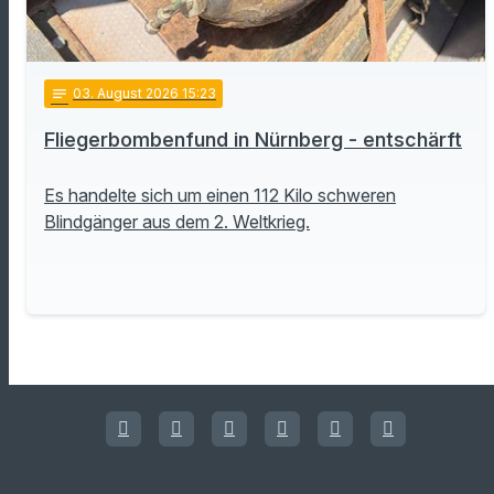
notes
03
. August 2026 15:23
Fliegerbombenfund in Nürnberg - entschärft
Es handelte sich um einen 112 Kilo schweren
Blindgänger aus dem 2. Weltkrieg.