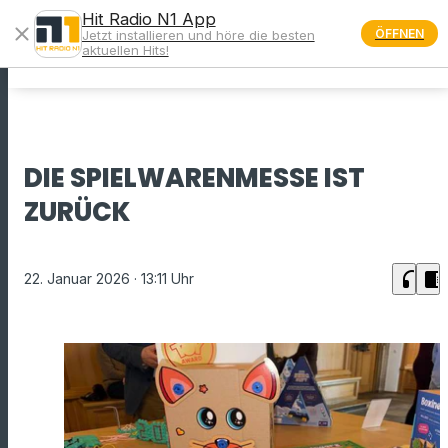
Hit Radio N1 App
close
ÖFFNEN
Jetzt installieren und höre die besten
menu
aktuellen Hits!
DIE SPIELWARENMESSE IST
ZURÜCK
headphones
chrome_reader_mode
22. Januar 2026
· 13:11 Uhr