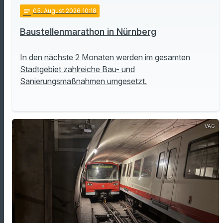
notes
05
. August 2026 10:18
Baustellenmarathon in Nürnberg
In den nächste 2 Monaten werden im gesamten
Stadtgebiet zahlreiche Bau- und
Sanierungsmaßnahmen umgesetzt.
VAG