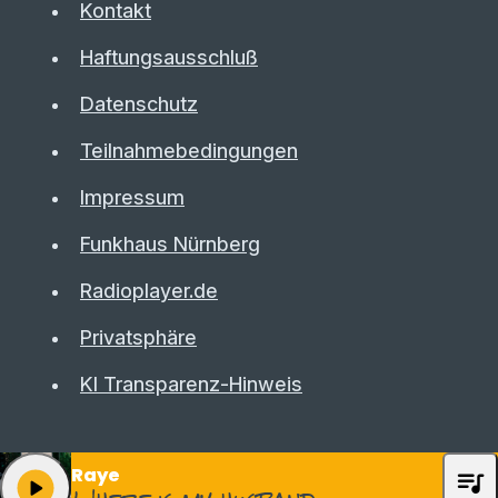
Kontakt
Haftungsausschluß
Datenschutz
Teilnahmebedingungen
Impressum
Funkhaus Nürnberg
Radioplayer.de
Privatsphäre
KI Transparenz-Hinweis
Raye
queue_music
play_arrow