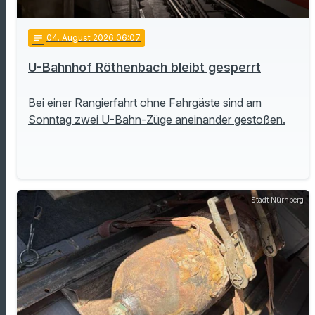
notes
04
. August 2026 06:07
U-Bahnhof Röthenbach bleibt gesperrt
Bei einer Rangierfahrt ohne Fahrgäste sind am
Sonntag zwei U-Bahn-Züge aneinander gestoßen.
Stadt Nürnberg