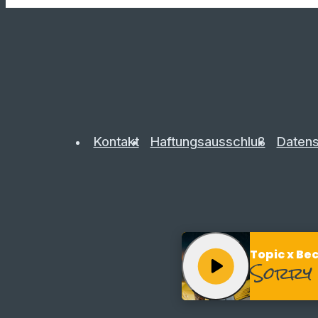
Kontakt
Haftungsausschluß
Datens
Topic x Be
play_arrow
Sorry 