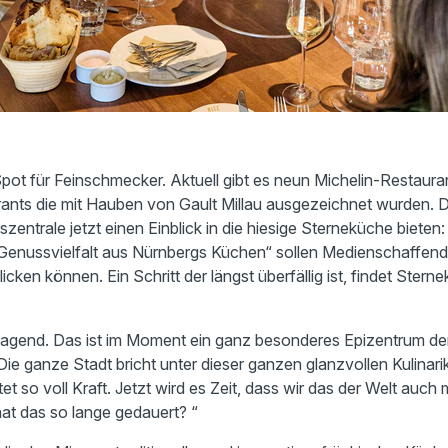
pot für Feinschmecker. Aktuell gibt es neun Michelin-Restauran
nts die mit Hauben von Gault Millau ausgezeichnet wurden. De
zentrale jetzt einen Einblick in die hiesige Sterneküche biete
e Genussvielfalt aus Nürnbergs Küchen“ sollen Medienschaffende
icken können. Ein Schritt der längst überfällig ist, findet Ster
ragend. Das ist im Moment ein ganz besonderes Epizentrum der K
ie ganze Stadt bricht unter dieser ganzen glanzvollen Kulinari
et so voll Kraft. Jetzt wird es Zeit, dass wir das der Welt auch 
at das so lange gedauert? “