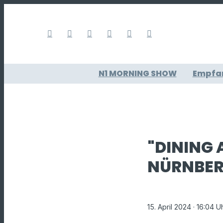
N1 MORNING SHOW
Empfa
"DINING 
NÜRNBER
15. April 2024
· 16:04 U