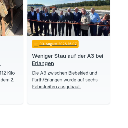
notes
03
. August 2026 15:07
Weniger Stau auf der A3 bei
t
Erlangen
112 Kilo
Die A3 zwischen Biebelried und
 dem 2.
Fürth/Erlangen wurde auf sechs
Fahrstreifen ausgebaut.