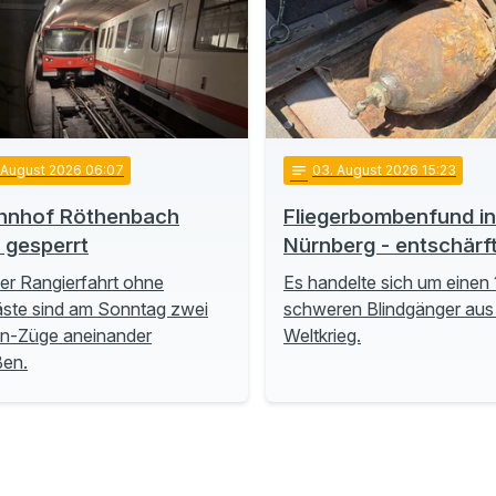
. August 2026 06:07
notes
03
. August 2026 15:23
hnhof Röthenbach
Fliegerbombenfund in
t gesperrt
Nürnberg - entschärf
ner Rangierfahrt ohne
Es handelte sich um einen 
ste sind am Sonntag zwei
schweren Blindgänger aus
n-Züge aneinander
Weltkrieg.
ßen.