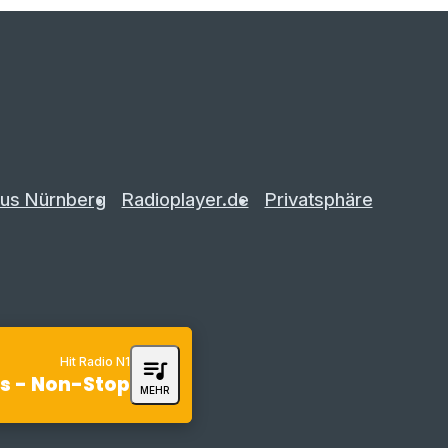
us Nürnberg
Radioplayer.de
Privatsphäre
Hit Radio N1
queue_music
ts - Non-Stop