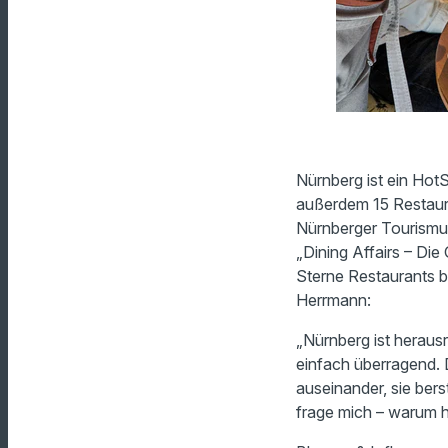
Nürnberg ist ein HotS
außerdem 15 Restaura
Nürnberger Tourismus
„Dining Affairs – Di
Sterne Restaurants bl
Herrmann:
„Nürnberg ist heraus
einfach überragend. D
auseinander, sie berst
frage mich – warum h