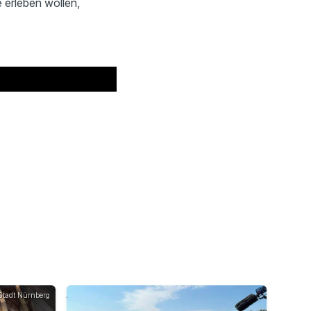
e erleben wollen,
Stadt Nürnberg