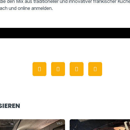
die den Mix aus traditioneller und innovativer fränkischer Küch
ach und online anmelden.
SIEREN
VAG