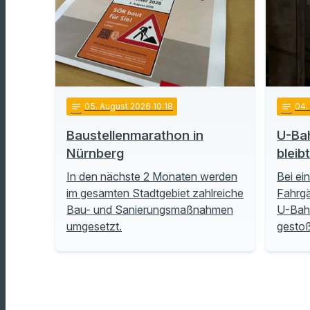
notes
05
. August 2026 10:18
notes
04
Baustellenmarathon in
U-Ba
Nürnberg
bleib
In den nächste 2 Monaten werden
Bei ei
im gesamten Stadtgebiet zahlreiche
Fahrgä
Bau- und Sanierungsmaßnahmen
U-Bah
umgesetzt.
gesto