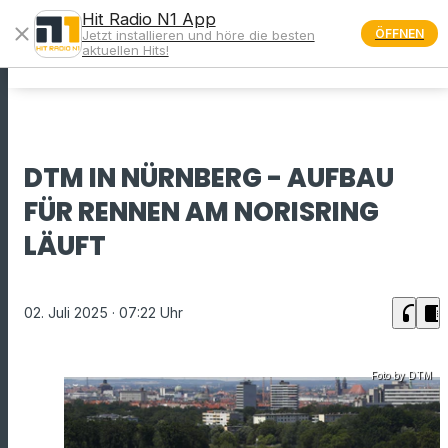
Hit Radio N1 App
close
ÖFFNEN
Jetzt installieren und höre die besten
menu
aktuellen Hits!
DTM IN NÜRNBERG - AUFBAU
FÜR RENNEN AM NORISRING
LÄUFT
headphones
chrome_reader_mode
02. Juli 2025
· 07:22 Uhr
Foto by DTM