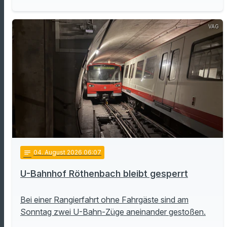
VAG
notes
04
. August 2026 06:07
U-Bahnhof Röthenbach bleibt gesperrt
Bei einer Rangierfahrt ohne Fahrgäste sind am
Sonntag zwei U-Bahn-Züge aneinander gestoßen.