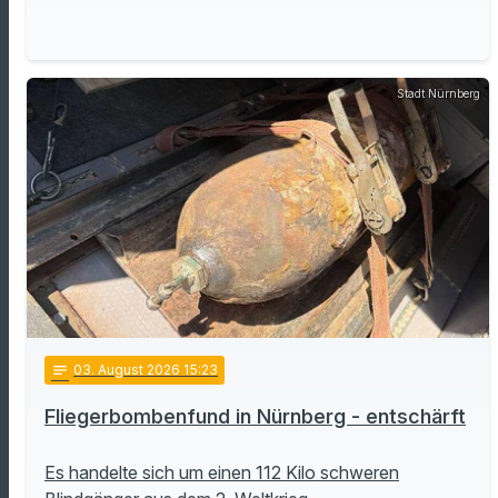
Stadt Nürnberg
notes
03
. August 2026 15:23
Fliegerbombenfund in Nürnberg - entschärft
Es handelte sich um einen 112 Kilo schweren