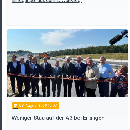
Blindgänger aus dem 2. Weltkrieg.
notes
03
. August 2026 15:07
Weniger Stau auf der A3 bei Erlangen