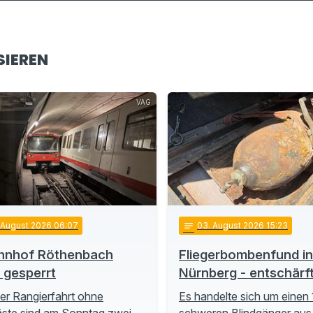
SIEREN
VAG
. August 2026 06:07
notes
03
. August 2026 15:23
hnhof Röthenbach
Fliegerbombenfund in
t gesperrt
Nürnberg - entschärf
ner Rangierfahrt ohne
Es handelte sich um einen 
ste sind am Sonntag zwei
schweren Blindgänger aus