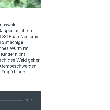
ichswald
aupen mit ihren
 SÖR die Nester im
großflächige
annes Wurm rät
Kinder nicht
urch den Wald gehen
 Atembeschwerden,
e Empfehlung.
00:46