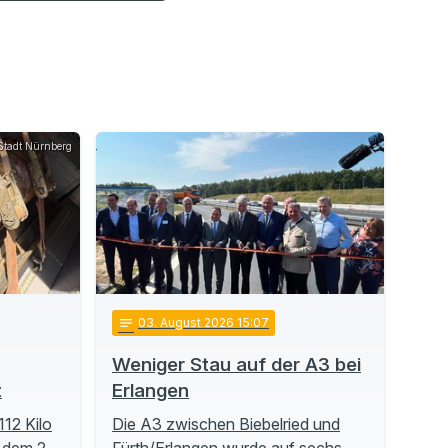
Stadt Nürnberg
notes
03
. August 2026 15:07
Weniger Stau auf der A3 bei
t
Erlangen
112 Kilo
Die A3 zwischen Biebelried und
 dem 2.
Fürth/Erlangen wurde auf sechs