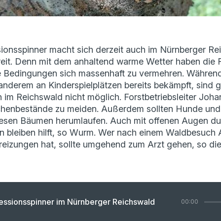
ionsspinner macht sich derzeit auch im Nürnberger Re
eit. Denn mit dem anhaltend warme Wetter haben die R
e Bedingungen sich massenhaft zu vermehren. Während
anderem an Kinderspielplätzen bereits bekämpft, sind 
 Reichswald nicht möglich. Forstbetriebsleiter Joh
ichenbestände zu meiden. Außerdem sollten Hunde und 
iesen Bäumen herumlaufen. Auch mit offenen Augen d
 bleiben hilft, so Wurm.
Wer nach einem Waldbesuch
eizungen hat, sollte umgehend zum Arzt gehen, so di
essionsspinner im Nürnberger Reichswald
00:00