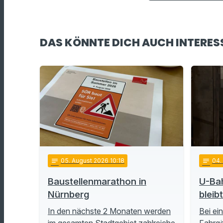
DAS KÖNNTE DICH AUCH INTERES
notes
05
. August 2026 10:18
notes
04
Baustellenmarathon in
U-Ba
Nürnberg
bleib
In den nächste 2 Monaten werden
Bei ei
im gesamten Stadtgebiet zahlreiche
Fahrgä