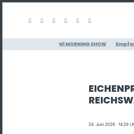
N1 MORNING SHOW
Empfa
EICHENP
REICHSW
24. Juni 2026
· 14:29 U