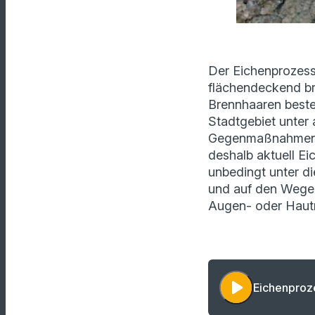
Der Eichenprozess
flächendeckend br
Brennhaaren best
Stadtgebiet unter 
Gegenmaßnahmen im
deshalb aktuell E
unbedingt unter d
und auf den Wegen
Augen- oder Hautr
play_arrow
Eichenproz