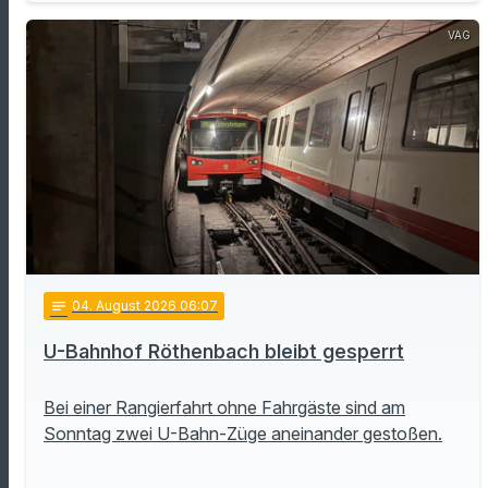
VAG
notes
04
. August 2026 06:07
U-Bahnhof Röthenbach bleibt gesperrt
Bei einer Rangierfahrt ohne Fahrgäste sind am
Sonntag zwei U-Bahn-Züge aneinander gestoßen.