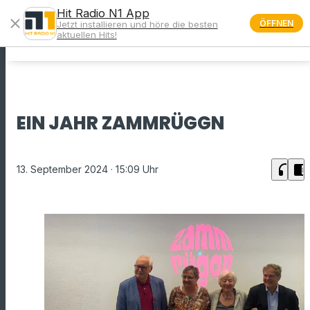
Hit Radio N1 App
close
ÖFFNEN
Jetzt installieren und höre die besten
menu
aktuellen Hits!
EIN JAHR ZAMMRÜGGN
headphones
chrome_reader_mode
13. September 2024
· 15:09 Uhr