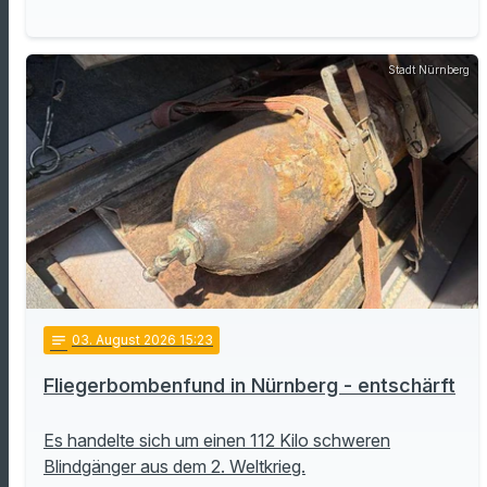
Stadt Nürnberg
notes
03
. August 2026 15:23
Fliegerbombenfund in Nürnberg - entschärft
Es handelte sich um einen 112 Kilo schweren
Blindgänger aus dem 2. Weltkrieg.