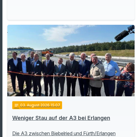
notes
03
. August 2026 15:07
Weniger Stau auf der A3 bei Erlangen
Die A3 zwischen Biebelried und Fürth/Erlangen