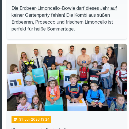
Die Erdbeer-Limoncello-Bowle darf dieses Jahr auf
keiner Gartenparty fehlen! Die Kombi aus süßen
Erdbeeren, Prosecco und frischem Limoncello ist
perfekt für heiße Sommertage.
Foto: Redaktion
notes
31
. Juli 2026 13:24