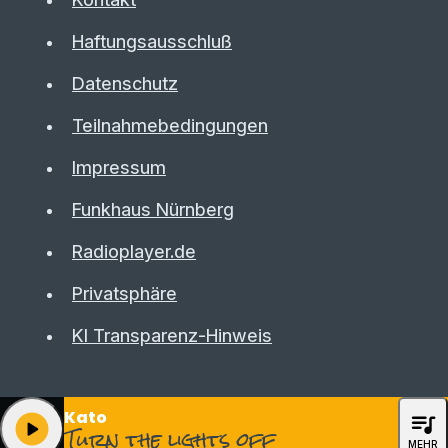
Haftungsausschluß
Datenschutz
Teilnahmebedingungen
Impressum
Funkhaus Nürnberg
Radioplayer.de
Privatsphäre
KI Transparenz-Hinweis
Kato
queue_music
play_arrow
Turn the lights off