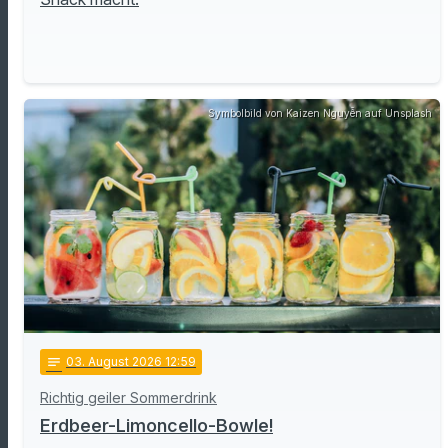
Symbolbild von Kaizen Nguyễn auf Unsplash
notes
03
. August 2026 12:59
Richtig geiler Sommerdrink
Erdbeer-Limoncello-Bowle!