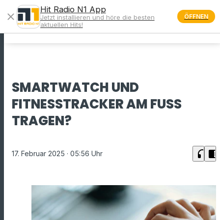
Hit Radio N1 App
close
ÖFFNEN
Jetzt installieren und höre die besten
menu
aktuellen Hits!
SMARTWATCH UND
FITNESSTRACKER AM FUSS T
RAGEN?
headphones
chrome_reader_mode
17. Februar 2025
· 05:56 Uhr