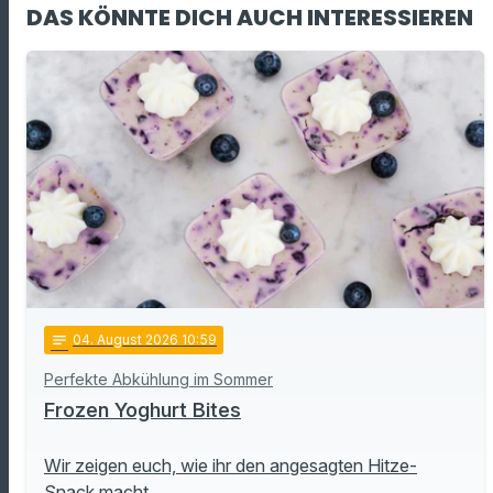
DAS KÖNNTE DICH AUCH INTERESSIEREN
notes
04
. August 2026 10:59
Perfekte Abkühlung im Sommer
Frozen Yoghurt Bites
Wir zeigen euch, wie ihr den angesagten Hitze-
Snack macht.