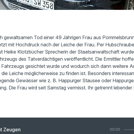
 gewaltsamen Tod einer 49 Jährigen Frau aus Pommelsbrunn
 jetzt mit Hochdruck nach der Leiche der Frau. Per Hubschrau
t Heike Klotzbücher Sprecherin der Staatsanwaltschaft wurde
rzeugs des Tatverdächtigen veröffentlicht. Die Ermittler hoff
 Fahrzeugs gesichtet wurde und wodurch sich dann weitere A
ie Leiche möglicherweise zu finden ist. Besonders interessant s
iegende Gewässer wie z. B. Happurger Stausee oder Happurg
g. Die Frau wird seit Samstag vermisst. Ihr getrennt lebender
ht Zeugen
00:00