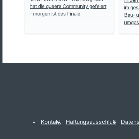
hat die queere Community gefeiert
im ges
- morgen ist das Finale.
Bau- 
umgese
Kontakt
Haftungsausschluß
Datens