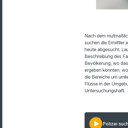
Nach dem mutmaßlich
suchen die Ermittler
heute abgesucht. Lau
Beschreibung des Fah
Bevölkerung, wo das
ergeben könnten, wo d
die Bereiche um uml
Flüsse in der Umgebun
Untersuchungshaft.
play_arrow
Polizei suc