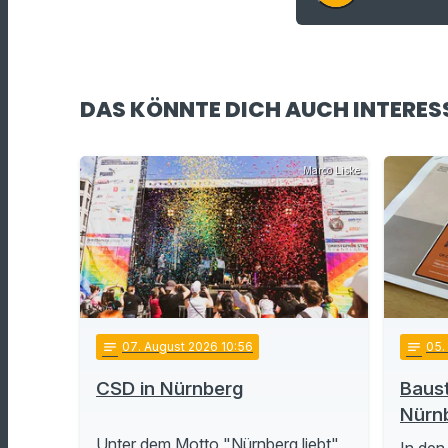
DAS KÖNNTE DICH AUCH INTERES
Marco Liske
notes
07
. August 2026 10:56
notes
05
.
CSD in Nürnberg
Baust
Nürn
Unter dem Motto "Nürnberg liebt"
In den