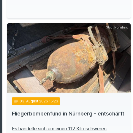
Stadt Nürnberg
notes
03
. August 2026 15:23
Fliegerbombenfund in Nürnberg - entschärft
Es handelte sich um einen 112 Kilo schweren