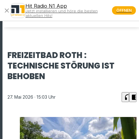
Hit Radio N1 App
close
ÖFFNEN
Jetzt installieren und höre die besten
menu
aktuellen Hits!
FREIZEITBAD ROTH :
TECHNISCHE STÖRUNG IST
BEHOBEN
headphones
chrome_reader_mode
27. Mai 2026
· 15:03 Uhr