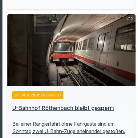
VAG
notes
04
. August 2026 06:07
U-Bahnhof Röthenbach bleibt gesperrt
Bei einer Rangierfahrt ohne Fahrgäste sind am
Sonntag zwei U-Bahn-Züge aneinander gestoßen.