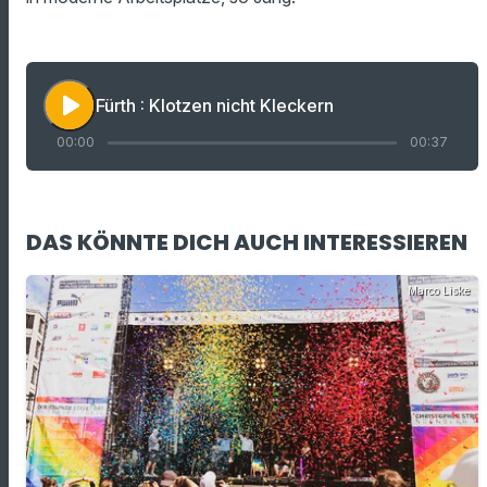
play_arrow
Fürth : Klotzen nicht Kleckern
00:00
00:37
DAS KÖNNTE DICH AUCH INTERESSIEREN
Marco Liske