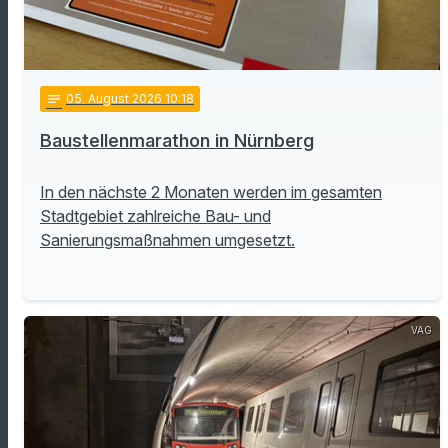
notes
05
. August 2026 10:18
Baustellenmarathon in Nürnberg
In den nächste 2 Monaten werden im gesamten
Stadtgebiet zahlreiche Bau- und
Sanierungsmaßnahmen umgesetzt.
VAG