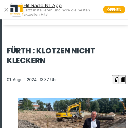
Hit Radio N1 App
close
ÖFFNEN
Jetzt installieren und höre die besten
menu
aktuellen Hits!
FÜRTH : KLOTZEN NICHT
KLECKERN
headphones
chrome_reader_mode
01. August 2024
· 13:37 Uhr