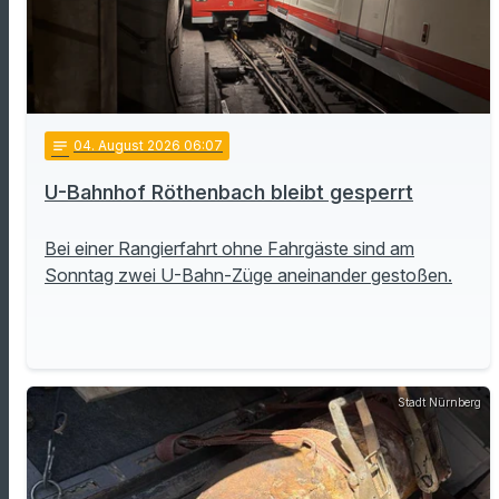
notes
04
. August 2026 06:07
U-Bahnhof Röthenbach bleibt gesperrt
Bei einer Rangierfahrt ohne Fahrgäste sind am
Sonntag zwei U-Bahn-Züge aneinander gestoßen.
Stadt Nürnberg