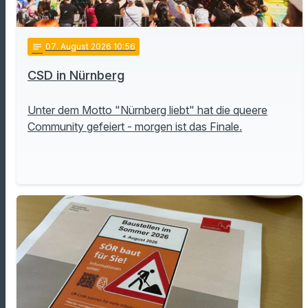
notes
07
. August 2026 10:56
CSD in Nürnberg
Unter dem Motto "Nürnberg liebt" hat die queere
Community gefeiert - morgen ist das Finale.