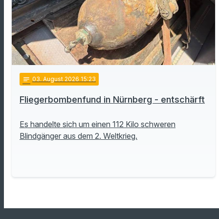
notes
03
. August 2026 15:23
Fliegerbombenfund in Nürnberg - entschärft
Es handelte sich um einen 112 Kilo schweren
Blindgänger aus dem 2. Weltkrieg.