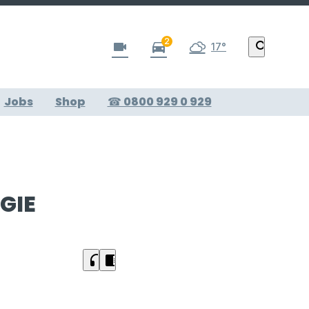
2
videocam
directions_car
search
17°
Jobs
Shop
☎ 0800 929 0 929
GIE
headphones
chrome_reader_mode