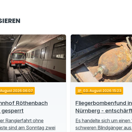
SIEREN
VAG
. August 2026 06:07
notes
03
. August 2026 15:23
hnhof Röthenbach
Fliegerbombenfund in
t gesperrt
Nürnberg - entschärf
ner Rangierfahrt ohne
Es handelte sich um einen 
ste sind am Sonntag zwei
schweren Blindgänger aus