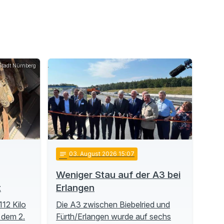
Stadt Nürnberg
notes
03
. August 2026 15:07
Weniger Stau auf der A3 bei
t
Erlangen
112 Kilo
Die A3 zwischen Biebelried und
 dem 2.
Fürth/Erlangen wurde auf sechs