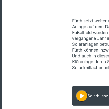
Fürth setzt weite
Anlage auf dem Da
Fußallfeld wurden 
vergangene Jahr i
Solaranlagen betr
Fürth können inzw
Und auch in diesem
Kläranlage durch S
Solarfreiflächenan
play_arrow
Solarbilanz