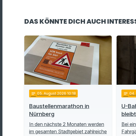
DAS KÖNNTE DICH AUCH INTERES
notes
05
. August 2026 10:18
notes
04
Baustellenmarathon in
U-Ba
Nürnberg
bleib
In den nächste 2 Monaten werden
Bei ei
im gesamten Stadtgebiet zahlreiche
Fahrgä