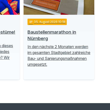
notes
05
. August 2026 10:18
ostüme!
Baustellenmarathon in
Nürnberg
h dieses
In den nächste 2 Monaten werden
 jedes
im gesamten Stadtgebiet zahlreiche
e? Wir
Bau- und Sanierungsmaßnahmen
umgesetzt.