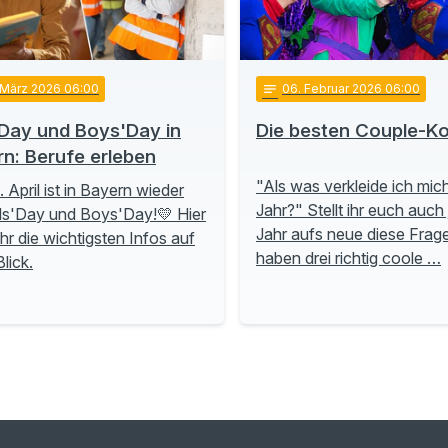
 März 2026 06:00
notes
06
. Februar 2026 06:00
'Day und Boys'Day in
Die besten Couple-K
n: Berufe erleben
"Als was verkleide ich mic
 April ist in Bayern wieder
Jahr?" Stellt ihr euch auch
rls'Day und Boys'Day!💛 Hier
Jahr aufs neue diese Frag
ihr die wichtigsten Infos auf
haben drei richtig coole …
lick.