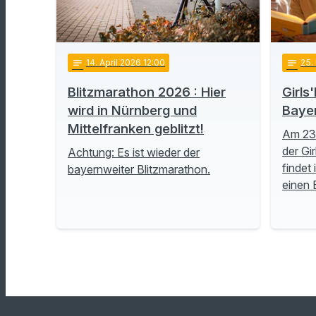
notes
14
. April 2026 12:00
notes
25
.
Blitzmarathon 2026 : Hier
Girls
wird in Nürnberg und
Bayer
Mittelfranken geblitzt!
Am 23.
der Gi
Achtung: Es ist wieder der
findet 
bayernweiter Blitzmarathon.
einen B