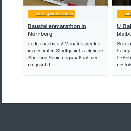
notes
05
. August 2026 10:18
notes
04
Baustellenmarathon in
U-Ba
Nürnberg
bleib
In den nächste 2 Monaten werden
Bei ei
im gesamten Stadtgebiet zahlreiche
Fahrgä
Bau- und Sanierungsmaßnahmen
U-Bah
umgesetzt.
gesto