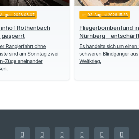
. August 2026 06:07
notes
03
. August 2026 15:23
hnhof Röthenbach
Fliegerbombenfund in
t gesperrt
Nürnberg - entschärf
ner Rangierfahrt ohne
Es handelte sich um einen 
ste sind am Sonntag zwei
schweren Blindgänger aus
n-Züge aneinander
Weltkrieg.
ßen.