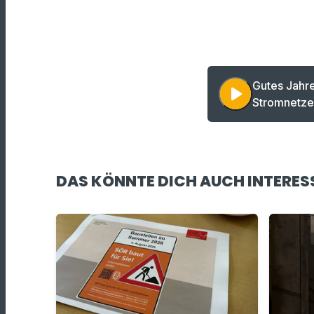
Gutes Jahre
play_arrow
Stromnetze
DAS KÖNNTE DICH AUCH INTERES