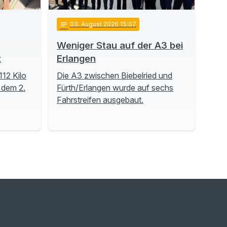
notes
03
. August 2026 15:07
Weniger Stau auf der A3 bei
t
Erlangen
112 Kilo
Die A3 zwischen Biebelried und
 dem 2.
Fürth/Erlangen wurde auf sechs
Fahrstreifen ausgebaut.