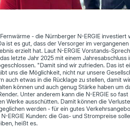
ernwärme - die Nürnberger N-ERGIE investiert wei
 ist es gut, dass der Versorger im vergangenen 
ebnis erzielt hat. Laut N-ERGIE Vorstands-Sprec
das letzte Jahr 2025 mit einem Jahresabschluss 
bgeschlossen. "Damit sind wir zufrieden. Das ist e
ibt uns die Möglichkeit, nicht nur unsere Gesellsc
n auch etwas in die Rücklage zu stellen, damit wir 
talten können und auch genug Stärke haben um da
 Render. Unter anderem kann die N-ERGIE so fast 
hen Werke ausschütten. Damit können die Verlust
sgeglichen werden - für ein gutes Verkehrsangebo
e N-ERGIE Kunden: die Gas- und Strompreise solle
eiben, heißt es.