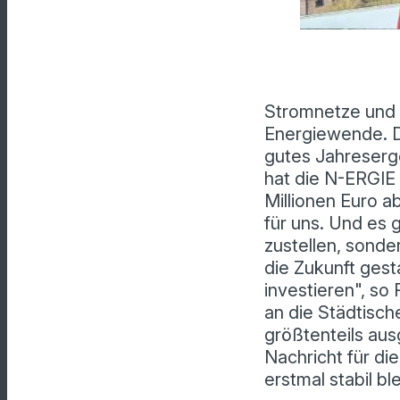
Stromnetze und F
Energiewende. Da
gutes Jahreserg
hat die N-ERGIE 
Millionen Euro a
für uns. Und es g
zustellen, sonder
die Zukunft ges
investieren", so
an die Städtisc
größtenteils au
Nachricht für di
erstmal stabil bl