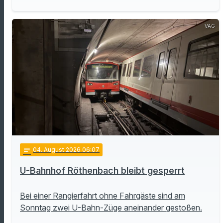
VAG
notes
04
. August 2026 06:07
U-Bahnhof Röthenbach bleibt gesperrt
Bei einer Rangierfahrt ohne Fahrgäste sind am
Sonntag zwei U-Bahn-Züge aneinander gestoßen.