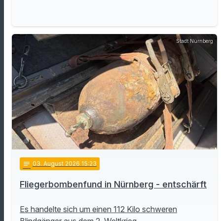
Stadt Nürnberg
notes
03
. August 2026 15:23
Fliegerbombenfund in Nürnberg - entschärft
Es handelte sich um einen 112 Kilo schweren