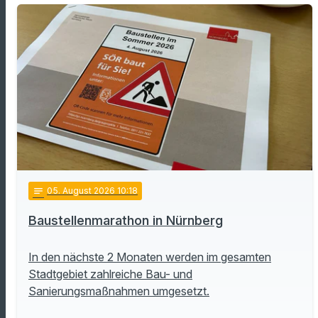
notes
05
. August 2026 10:18
Baustellenmarathon in Nürnberg
In den nächste 2 Monaten werden im gesamten
Stadtgebiet zahlreiche Bau- und
Sanierungsmaßnahmen umgesetzt.