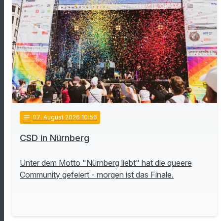
notes
07
. August 2026 10:56
CSD in Nürnberg
Unter dem Motto "Nürnberg liebt" hat die queere
Community gefeiert - morgen ist das Finale.