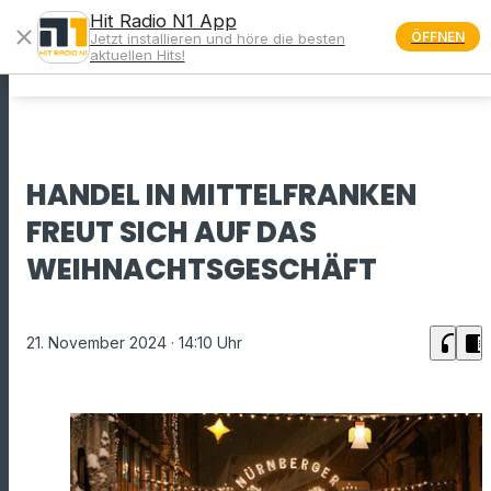
Hit Radio N1 App
close
ÖFFNEN
Jetzt installieren und höre die besten
menu
aktuellen Hits!
HANDEL IN MITTELFRANKEN
FREUT SICH AUF DAS
WEIHNACHTSGESCHÄFT
headphones
chrome_reader_mode
21. November 2024
· 14:10 Uhr