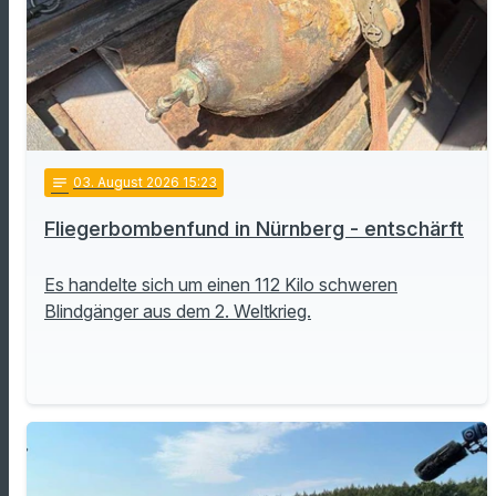
notes
03
. August 2026 15:23
Fliegerbombenfund in Nürnberg - entschärft
Es handelte sich um einen 112 Kilo schweren
Blindgänger aus dem 2. Weltkrieg.