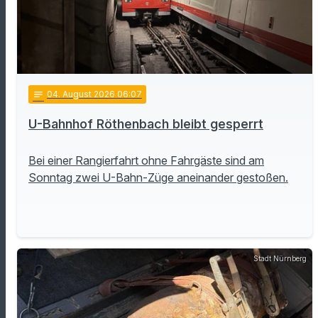
notes
04
. August 2026 06:07
U-Bahnhof Röthenbach bleibt gesperrt
Bei einer Rangierfahrt ohne Fahrgäste sind am
Sonntag zwei U-Bahn-Züge aneinander gestoßen.
Stadt Nürnberg