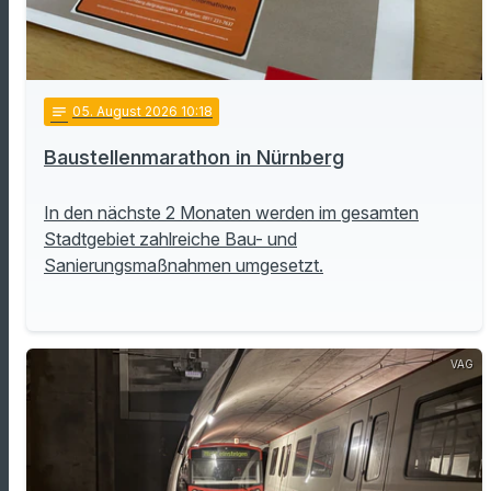
notes
05
. August 2026 10:18
Baustellenmarathon in Nürnberg
In den nächste 2 Monaten werden im gesamten
Stadtgebiet zahlreiche Bau- und
Sanierungsmaßnahmen umgesetzt.
VAG