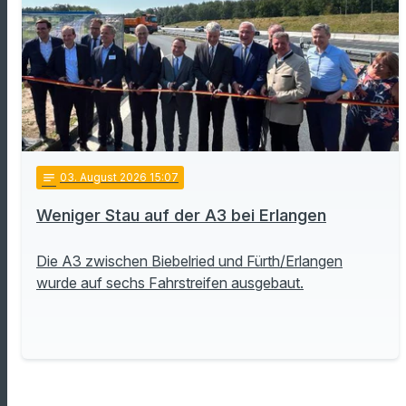
notes
03
. August 2026 15:07
Weniger Stau auf der A3 bei Erlangen
Die A3 zwischen Biebelried und Fürth/Erlangen
wurde auf sechs Fahrstreifen ausgebaut.