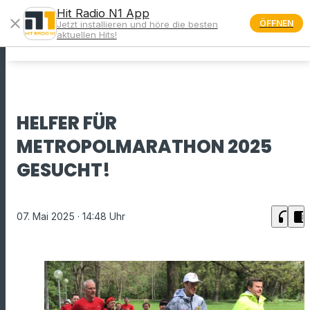
Hit Radio N1 App
close
ÖFFNEN
Jetzt installieren und höre die besten
menu
aktuellen Hits!
HELFER FÜR
METROPOLMARATHON 2025
GESUCHT!
headphones
chrome_reader_mode
07. Mai 2025
· 14:48 Uhr