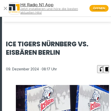
Hit Radio N1 App
close
ÖFFNEN
Jetzt installieren und höre die besten
menu
aktuellen Hits!
ICE TIGERS NÜRNBERG VS.
EISBÄREN BERLIN
headphones
chrome_reader_mode
09. Dezember 2024
· 08:17 Uhr