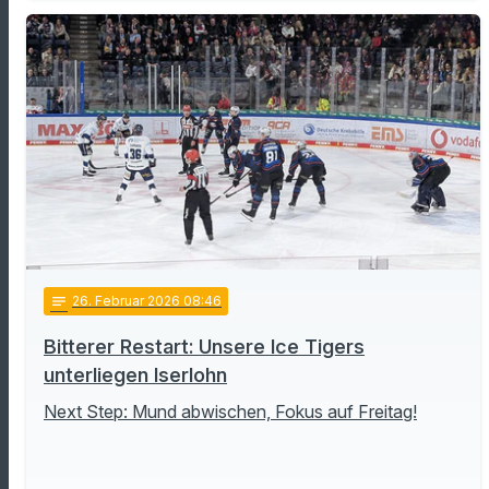
notes
26
. Februar 2026 08:46
Bitterer Restart: Unsere Ice Tigers
unterliegen Iserlohn
Next Step: Mund abwischen, Fokus auf Freitag!