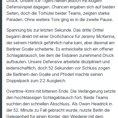
Druck. Unsere Ice Tigers hielten jedoch mit klugem
Defensivspiel dagegen. Chancen ergaben sich auf beiden
Seiten, doch die Torhüter beider Teams, zeigten starke
Paraden. Ohne weitere Tore ging es in die zweite Pause.
Spannung bis zur letzten Sekunde. Das dritte Drittel
begann direkt mit einer Großchance für Jeremy McKenna,
der seinem Hattrick gefährlich nahe kam, aber diesmal am
Berliner Goalie scheiterte. Es entwickelte sich ein offener
Schlagabtausch, bei dem die Eisbären zunehmend Druck
aufbauten. Unsere Defensive arbeitete diszipliniert und
leidenschaftlich, doch 52 Sekunden vor Schluss zogen
die Berlinern den Goalie und Pföderl machte seinen
Doppelpack zum 2:2 Ausgleich.
Overtime-Krimi mit bitterem Ende. Die Verlängerung setzte
den hochklassigen Schlagabtausch fort. Beide Teams
suchten den schnellen Abschluss. Als Owen Headrick in
der 52. Minute zu Fall gebracht wurde, nutzte Berlin die
Gelegenheit für einen Konter, den Wiederer mit dem