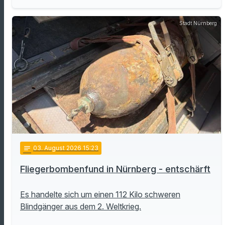
Stadt Nürnberg
notes
03
. August 2026 15:23
Fliegerbombenfund in Nürnberg - entschärft
Es handelte sich um einen 112 Kilo schweren
Blindgänger aus dem 2. Weltkrieg.