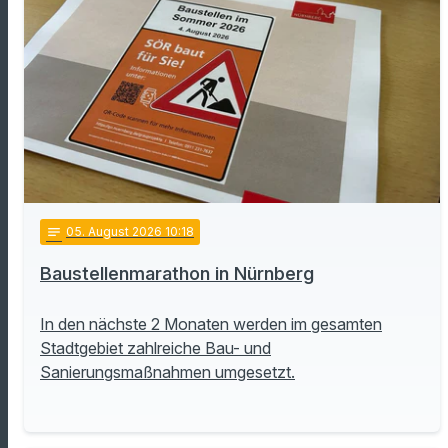
notes
05
. August 2026 10:18
Baustellenmarathon in Nürnberg
In den nächste 2 Monaten werden im gesamten
Stadtgebiet zahlreiche Bau- und
Sanierungsmaßnahmen umgesetzt.