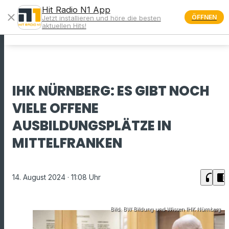
Hit Radio N1 App
close
ÖFFNEN
Jetzt installieren und höre die besten
menu
aktuellen Hits!
IHK NÜRNBERG: ES GIBT NOCH
VIELE OFFENE
AUSBILDUNGSPLÄTZE IN
MITTELFRANKEN
headphones
chrome_reader_mode
14. August 2024
· 11:08 Uhr
Bild: BW Bildung und Wissen IHK Nürnberg