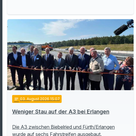
notes
03
. August 2026 15:07
Weniger Stau auf der A3 bei Erlangen
Die A3 zwischen Biebelried und Fürth/Erlangen
wurde auf sechs Fahrstreifen ausgebaut.