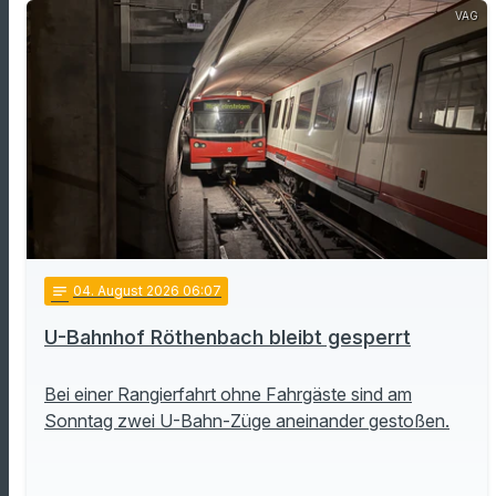
VAG
notes
04
. August 2026 06:07
U-Bahnhof Röthenbach bleibt gesperrt
Bei einer Rangierfahrt ohne Fahrgäste sind am
Sonntag zwei U-Bahn-Züge aneinander gestoßen.