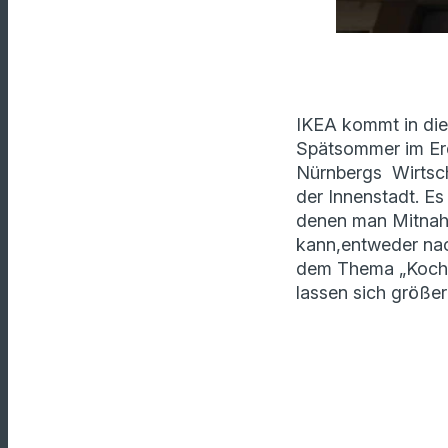
IKEA kommt in di
Spätsommer im Er
Nürnbergs Wirtscha
der Innenstadt. Es
denen man Mitnahm
kann,entweder nac
dem Thema „Koche
lassen sich größe