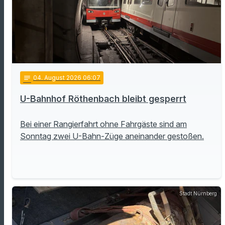
notes
04
. August 2026 06:07
U-Bahnhof Röthenbach bleibt gesperrt
Bei einer Rangierfahrt ohne Fahrgäste sind am
Sonntag zwei U-Bahn-Züge aneinander gestoßen.
Stadt Nürnberg