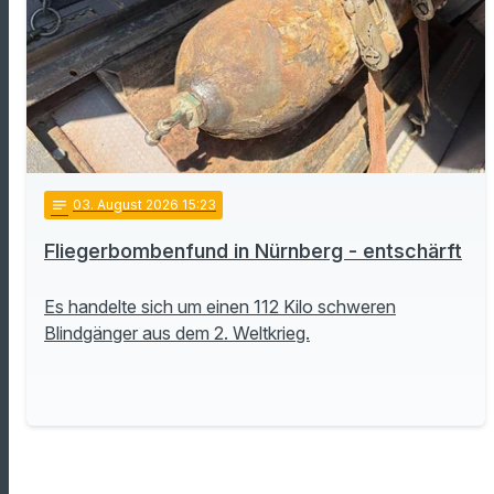
notes
03
. August 2026 15:23
Fliegerbombenfund in Nürnberg - entschärft
Es handelte sich um einen 112 Kilo schweren
Blindgänger aus dem 2. Weltkrieg.