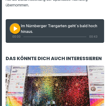
übernommen.
Im Nürnberger Tiergarten geht`s bald hoch
play_arrow
hinaus.
00:00
00:43
DAS KÖNNTE DICH AUCH INTERESSIEREN
Marco Liske