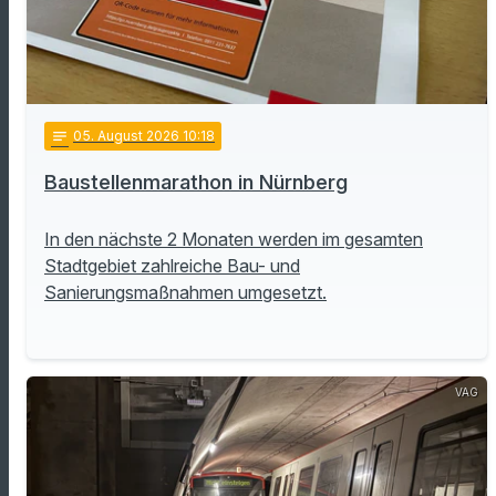
notes
05
. August 2026 10:18
Baustellenmarathon in Nürnberg
In den nächste 2 Monaten werden im gesamten
Stadtgebiet zahlreiche Bau- und
Sanierungsmaßnahmen umgesetzt.
VAG