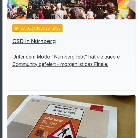
notes
07
. August 2026 10:56
CSD in Nürnberg
Unter dem Motto "Nürnberg liebt" hat die queere
Community gefeiert - morgen ist das Finale.