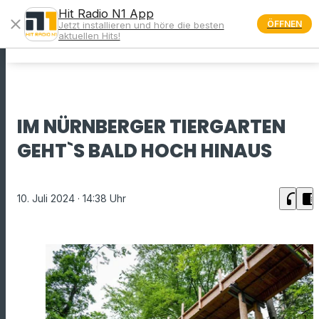
Hit Radio N1 App
close
ÖFFNEN
Jetzt installieren und höre die besten
menu
aktuellen Hits!
IM NÜRNBERGER TIERGARTEN
GEHT`S BALD HOCH HINAUS
headphones
chrome_reader_mode
10. Juli 2024
· 14:38 Uhr