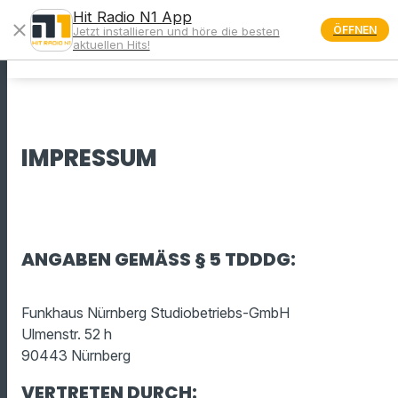
Hit Radio N1 App
close
ÖFFNEN
Jetzt installieren und höre die besten
menu
aktuellen Hits!
IMPRESSUM
ANGABEN GEMÄSS § 5
TDDDG
:
Funkhaus Nürnberg Studiobetriebs-GmbH
Ulmenstr. 52 h
90443 Nürnberg
VERTRETEN DURCH: