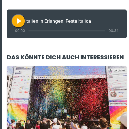
play_arrow
Italien in Erlangen: Festa Italica
00:00
00:34
DAS KÖNNTE DICH AUCH INTERESSIEREN
Marco Liske