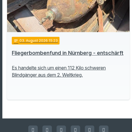
notes
03
. August 2026 15:23
Fliegerbombenfund in Nürnberg - entschärft
Es handelte sich um einen 112 Kilo schweren
Blindgänger aus dem 2. Weltkrieg.