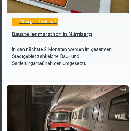
notes
05
. August 2026 10:18
Baustellenmarathon in Nürnberg
In den nächste 2 Monaten werden im gesamten
Stadtgebiet zahlreiche Bau- und
Sanierungsmaßnahmen umgesetzt.
VAG