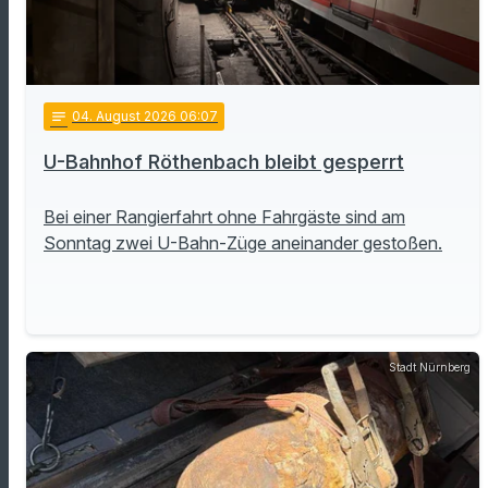
notes
04
. August 2026 06:07
U-Bahnhof Röthenbach bleibt gesperrt
Bei einer Rangierfahrt ohne Fahrgäste sind am
Sonntag zwei U-Bahn-Züge aneinander gestoßen.
Stadt Nürnberg