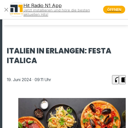
Hit Radio N1 App
close
ÖFFNEN
Jetzt installieren und höre die besten
menu
aktuellen Hits!
ITALIEN IN ERLANGEN: FESTA
ITALICA
headphones
chrome_reader_mode
19. Juni 2024
· 09:11 Uhr