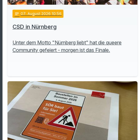
notes
07
. August 2026 10:56
CSD in Nürnberg
Unter dem Motto "Nürnberg liebt" hat die queere
Community gefeiert - morgen ist das Finale.