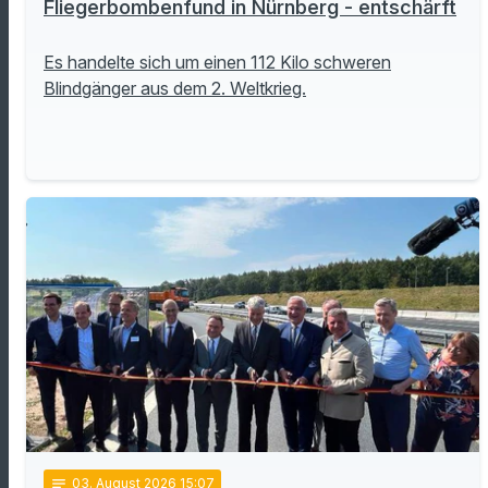
Fliegerbombenfund in Nürnberg - entschärft
Es handelte sich um einen 112 Kilo schweren
Blindgänger aus dem 2. Weltkrieg.
notes
03
. August 2026 15:07