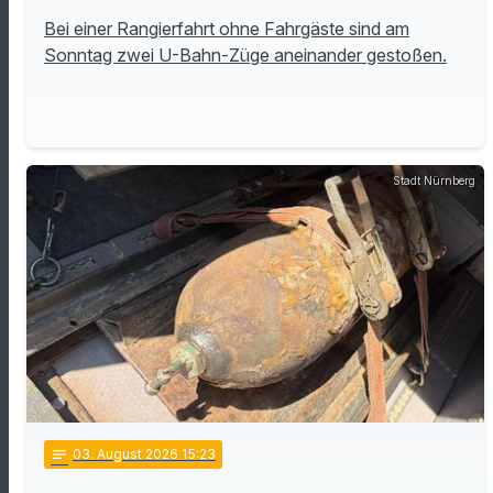
Bei einer Rangierfahrt ohne Fahrgäste sind am
Sonntag zwei U-Bahn-Züge aneinander gestoßen.
Stadt Nürnberg
notes
03
. August 2026 15:23