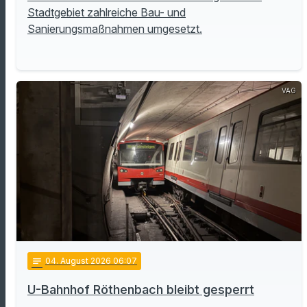
Stadtgebiet zahlreiche Bau- und
Sanierungsmaßnahmen umgesetzt.
VAG
notes
04
. August 2026 06:07
U-Bahnhof Röthenbach bleibt gesperrt