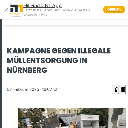
Hit Radio N1 App
close
ÖFFNEN
Jetzt installieren und höre die besten
menu
aktuellen Hits!
KAMPAGNE GEGEN ILLEGALE
MÜLLENTSORGUNG IN
NÜRNBERG
headphones
chrome_reader_mode
03. Februar 2025
· 16:07 Uhr