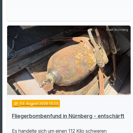
Stadt Nürnberg
notes
03
. August 2026 15:23
Fliegerbombenfund in Nürnberg - entschärft
Es handelte sich um einen 112 Kilo schweren