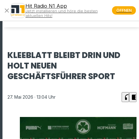
Hit Radio N1 App
close
ÖFFNEN
Jetzt installieren und höre die besten
menu
aktuellen Hits!
KLEEBLATT BLEIBT DRIN UND
HOLT NEUEN
GESCHÄFTSFÜHRER SPORT
headphones
chrome_reader_mode
27. Mai 2026
· 13:04 Uhr