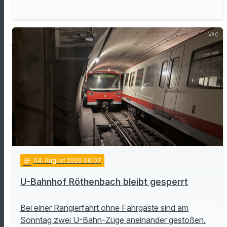
VAG
notes
04
. August 2026 06:07
U-Bahnhof Röthenbach bleibt gesperrt
Bei einer Rangierfahrt ohne Fahrgäste sind am
Sonntag zwei U-Bahn-Züge aneinander gestoßen.