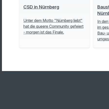
CSD in Nürnberg
Baust
Nürn
Unter dem Motto "Nürnberg liebt"
In den
hat die queere Community gefeiert
im ges
- morgen ist das Finale.
Bau- 
umgese