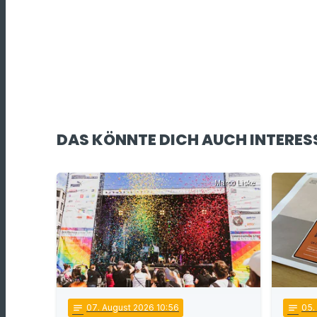
DAS KÖNNTE DICH AUCH INTERES
Marco Liske
notes
07
. August 2026 10:56
notes
05
.