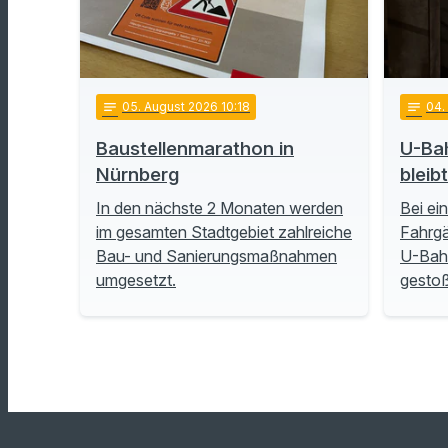
notes
05
. August 2026 10:18
notes
04
Baustellenmarathon in
U-Ba
Nürnberg
bleib
In den nächste 2 Monaten werden
Bei ei
im gesamten Stadtgebiet zahlreiche
Fahrgä
Bau- und Sanierungsmaßnahmen
U-Bah
umgesetzt.
gesto