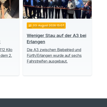
notes
03
. August 2026 15:07
Weniger Stau auf der A3 bei
t
Erlangen
112 Kilo
Die A3 zwischen Biebelried und
 dem 2.
Fürth/Erlangen wurde auf sechs
Fahrstreifen ausgebaut.