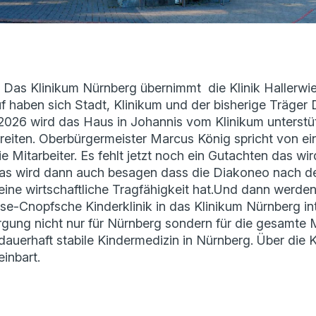
t. Das Klinikum Nürnberg übernimmt die Klinik Hallerw
uf haben sich Stadt, Klinikum und der bisherige Träger
026 wird das Haus in Johannis vom Klinikum unterstü
eiten. Oberbürgermeister Marcus König spricht von ei
e Mitarbeiter. Es fehlt jetzt noch ein Gutachten das wir
s wird dann auch besagen dass die Diakoneo nach de
 eine wirtschaftliche Tragfähigkeit hat.Und dann werde
se-Cnopfsche Kinderklinik in das Klinikum Nürnberg in
gung nicht nur für Nürnberg sondern für die gesamte 
ne dauerhaft stabile Kindermedizin in Nürnberg. Über di
einbart.