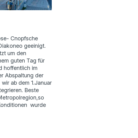
iese- Cnopfsche
 Diakoneo geeinigt.
tzt um den
nem guten Tag für
d hoffentlich im
r Abspaltung der
n wir ab dem 1.Januar
tegrieren. Beste
Metropolregion,so
e Konditionen wurde