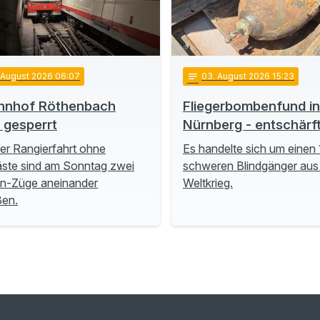
. August 2026 06:07
notes
03
. August 2026 15:23
hnhof Röthenbach
Fliegerbombenfund in
t gesperrt
Nürnberg - entschärf
ner Rangierfahrt ohne
Es handelte sich um einen 
ste sind am Sonntag zwei
schweren Blindgänger aus
n-Züge aneinander
Weltkrieg.
ßen.