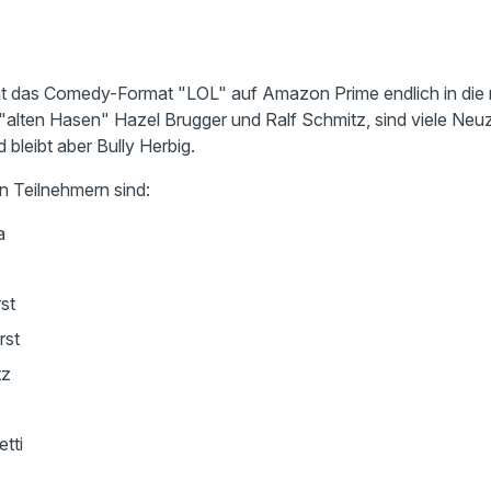
ht das Comedy-Format "LOL" auf Amazon Prime endlich in die
alten Hasen" Hazel Brugger und Ralf Schmitz, sind viele Neu
 bleibt aber Bully Herbig.
n Teilnehmern sind:
a
st
rst
tz
tti