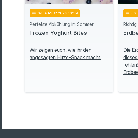
notes
04
. August 2026 10:59
notes
03
.
Perfekte Abkühlung im Sommer
Richtig
Frozen Yoghurt Bites
Erdbe
Wir zeigen euch, wie ihr den
Die Er
angesagten Hitze-Snack macht.
dieses
fehlen
Erdbe