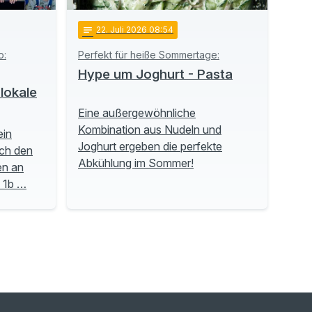
notes
22
. Juli 2026 08:54
o:
Perfekt für heiße Sommertage:
Hype um Joghurt - Pasta
lokale
Eine außergewöhnliche
Kombination aus Nudeln und
ein
Joghurt ergeben die perfekte
ch den
Abkühlung im Sommer!
en an
e 1b …