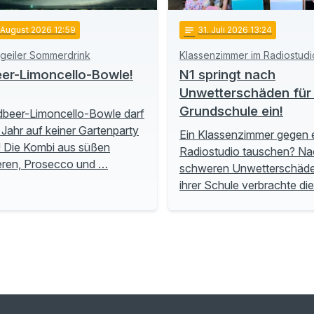
 August 2026 12:59
notes
31
. Juli 2026 13:24
 geiler Sommerdrink
Klassenzimmer im Radiostudi
er-Limoncello-Bowle!
N1 springt nach
Unwetterschäden für 
Grundschule ein!
dbeer-Limoncello-Bowle darf
 Jahr auf keiner Gartenparty
Ein Klassenzimmer gegen 
! Die Kombi aus süßen
Radiostudio tauschen? Na
eren, Prosecco und …
schweren Unwetterschäd
ihrer Schule verbrachte di