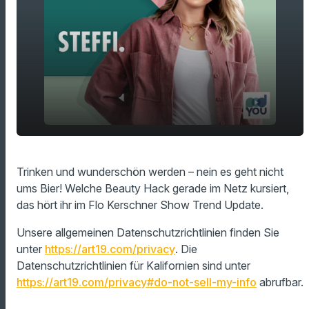
play_arrow
Aloe Vera-Drink
Trinken und wunderschön werden – nein es geht nicht
ums Bier! Welche Beauty Hack gerade im Netz kursiert,
00:00
01:28
das hört ihr im Flo Kerschner Show Trend Update.
Unsere allgemeinen Datenschutzrichtlinien finden Sie
unter
https://art19.com/privacy
. Die
Datenschutzrichtlinien für Kalifornien sind unter
https://art19.com/privacy#do-not-sell-my-info
abrufbar.