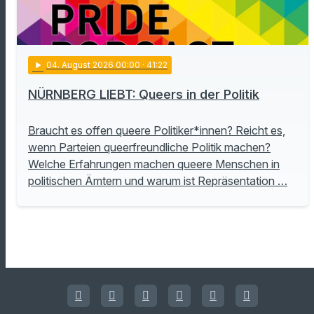
play_arrow
04
. August 2026 00:00
· 41:22
NÜRNBERG LIEBT: Queers in der Politik
Braucht es offen queere Politiker*innen? Reicht es,
wenn Parteien queerfreundliche Politik machen?
Welche Erfahrungen machen queere Menschen in
politischen Ämtern und warum ist Repräsentation …