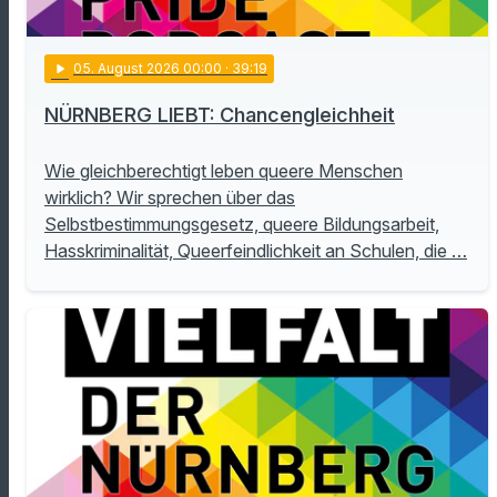
play_arrow
05
. August 2026 00:00
· 39:19
NÜRNBERG LIEBT: Chancengleichheit
Wie gleichberechtigt leben queere Menschen
wirklich? Wir sprechen über das
Selbstbestimmungsgesetz, queere Bildungsarbeit,
Hasskriminalität, Queerfeindlichkeit an Schulen, die …