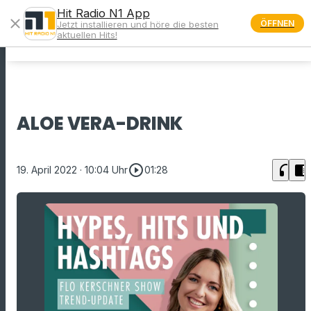
Hit Radio N1 App
close
ÖFFNEN
Jetzt installieren und höre die besten
menu
aktuellen Hits!
ALOE VERA-DRINK
play_circle_outline
headphones
chrome_reader_mode
19. April 2022
· 10:04 Uhr
01:28