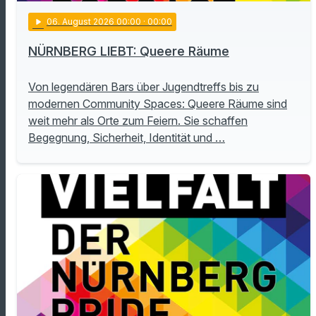
play_arrow
06
. August 2026 00:00
· 00:00
NÜRNBERG LIEBT: Queere Räume
Von legendären Bars über Jugendtreffs bis zu
modernen Community Spaces: Queere Räume sind
weit mehr als Orte zum Feiern. Sie schaffen
Begegnung, Sicherheit, Identität und …