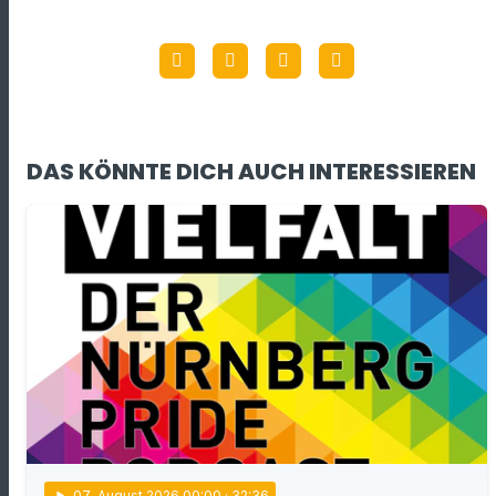
DAS KÖNNTE DICH AUCH INTERESSIEREN
play_arrow
07
. August 2026 00:00
· 32:36