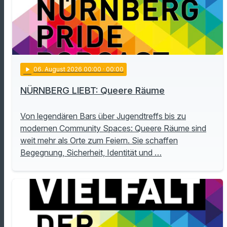
play_arrow
06
. August 2026 00:00
· 00:00
NÜRNBERG LIEBT: Queere Räume
Von legendären Bars über Jugendtreffs bis zu
modernen Community Spaces: Queere Räume sind
weit mehr als Orte zum Feiern. Sie schaffen
Begegnung, Sicherheit, Identität und …