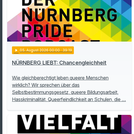
play_arrow
05
. August 2026 00:00
· 39:19
NÜRNBERG LIEBT: Chancengleichheit
Wie gleichberechtigt leben queere Menschen
wirklich? Wir sprechen über das
Selbstbestimmungsgesetz, queere Bildungsarbeit,
Hasskriminalität, Queerfeindlichkeit an Schulen, die …