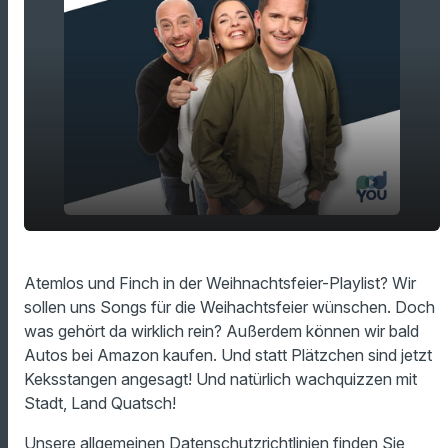
Atemlos und Finch in der Weihnachtsfeier-
play_arrow
Atemlos und Finch in der Weihnachtsfeier-Playlist? Wir
Playlist?
sollen uns Songs für die Weihachtsfeier wünschen. Doch
00:00
10:18
was gehört da wirklich rein? Außerdem können wir bald
Autos bei Amazon kaufen. Und statt Plätzchen sind jetzt
Keksstangen angesagt! Und natürlich wachquizzen mit
Stadt, Land Quatsch!
Unsere allgemeinen Datenschutzrichtlinien finden Sie