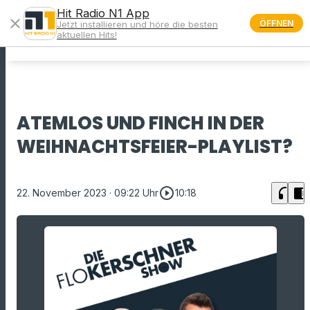
Hit Radio N1 App
close
ÖFFNEN
Jetzt installieren und höre die besten
menu
aktuellen Hits!
ATEMLOS UND FINCH IN DER
WEIHNACHTSFEIER-PLAYLIST?
play_circle_outline
headphones
chrome_reader_mode
22. November 2023
· 09:22 Uhr
10:18