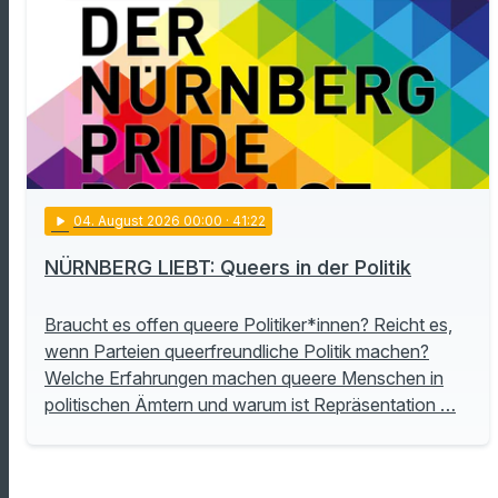
play_arrow
04
. August 2026 00:00
· 41:22
NÜRNBERG LIEBT: Queers in der Politik
Braucht es offen queere Politiker*innen? Reicht es,
wenn Parteien queerfreundliche Politik machen?
Welche Erfahrungen machen queere Menschen in
politischen Ämtern und warum ist Repräsentation …