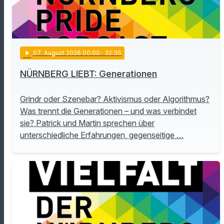
play_arrow
07
. August 2026 00:00
· 32:36
NÜRNBERG LIEBT: Generationen
Grindr oder Szenebar? Aktivismus oder Algorithmus?
Was trennt die Generationen – und was verbindet
sie? Patrick und Martin sprechen über
unterschiedliche Erfahrungen, gegenseitige …