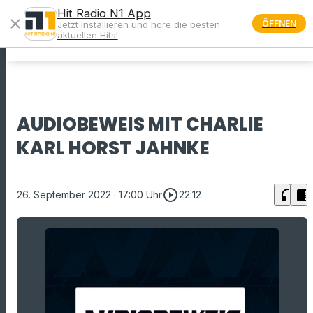
Hit Radio N1 App
close
ÖFFNEN
Jetzt installieren und höre die besten
menu
aktuellen Hits!
AUDIOBEWEIS MIT CHARLIE
KARL HORST JAHNKE
play_circle_outline
headphones
chrome_reader_mode
26. September 2022
· 17:00 Uhr
22:12