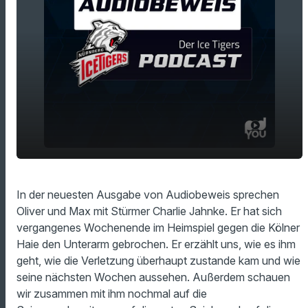
play_arrow
AUDIOBEWEIS mit Charlie Karl Horst Jahnke
In der neuesten Ausgabe von Audiobeweis sprechen
Oliver und Max mit Stürmer Charlie Jahnke. Er hat sich
00:00
22:12
vergangenes Wochenende im Heimspiel gegen die Kölner
Haie den Unterarm gebrochen. Er erzählt uns, wie es ihm
geht, wie die Verletzung überhaupt zustande kam und wie
seine nächsten Wochen aussehen. Außerdem schauen
wir zusammen mit ihm nochmal auf die