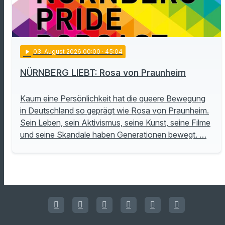
play_arrow
03
. August 2026 00:00
· 45:04
NÜRNBERG LIEBT: Rosa von Praunheim
Kaum eine Persönlichkeit hat die queere Bewegung
in Deutschland so geprägt wie Rosa von Praunheim.
Sein Leben, sein Aktivismus, seine Kunst, seine Filme
und seine Skandale haben Generationen bewegt. …