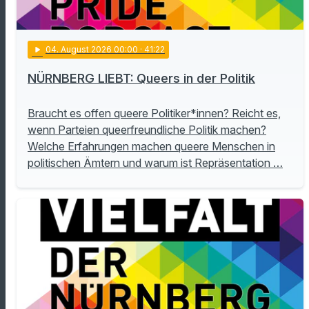
play_arrow
04
. August 2026 00:00
· 41:22
NÜRNBERG LIEBT: Queers in der Politik
Braucht es offen queere Politiker*innen? Reicht es,
wenn Parteien queerfreundliche Politik machen?
Welche Erfahrungen machen queere Menschen in
politischen Ämtern und warum ist Repräsentation …