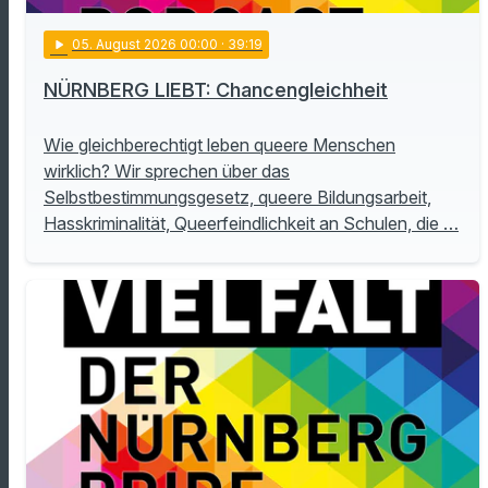
play_arrow
05
. August 2026 00:00
· 39:19
NÜRNBERG LIEBT: Chancengleichheit
Wie gleichberechtigt leben queere Menschen
wirklich? Wir sprechen über das
Selbstbestimmungsgesetz, queere Bildungsarbeit,
Hasskriminalität, Queerfeindlichkeit an Schulen, die …