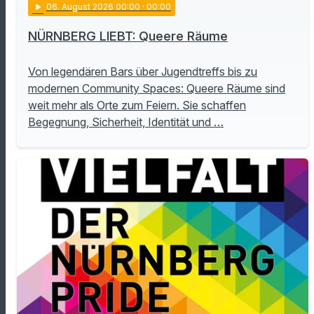
play_arrow
06
. August 2026 00:00
· 00:00
NÜRNBERG LIEBT: Queere Räume
Von legendären Bars über Jugendtreffs bis zu
modernen Community Spaces: Queere Räume sind
weit mehr als Orte zum Feiern. Sie schaffen
Begegnung, Sicherheit, Identität und …