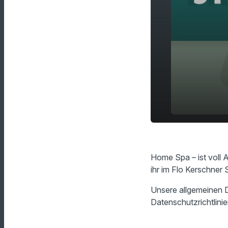
play_arrow
Bade Teebe
Home Spa – ist voll
ihr im Flo Kerschner
Unsere allgemeinen D
Datenschutzrichtlinie