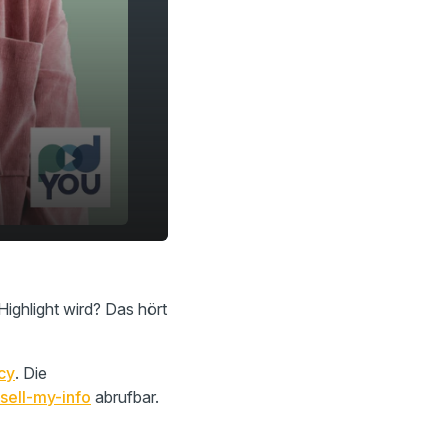
ghlight wird? Das hört
cy
. Die
sell-my-info
abrufbar.