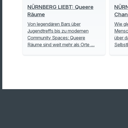
NÜRNBERG LIEBT: Queere
NÜRN
Räume
Chan
Von legendären Bars über
Wie gl
Jugendtreffs bis zu modernen
Mensch
Community Spaces: Queere
über d
Räume sind weit mehr als Orte …
Selbs