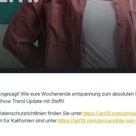
utel
00:00
01:09
 Angesagt! Wie eure Wochenende entspannung zum absoluten Hi
 Show Trend Update mit Steffi!
atenschutzrichtlinien finden Sie unter
https://art19.com/priva
n für Kalifornien sind unter
https://art19.com/privacy#do-not-