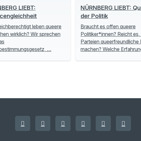
BERG LIEBT:
NÜRNBERG LIEBT: Que
cengleichheit
der Politik
eichberechtigt leben queere
Braucht es offen queere
en wirklich? Wir sprechen
Politiker*innen? Reicht es
as
Parteien queerfreundliche P
tbestimmungsgesetz, …
machen? Welche Erfahru