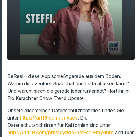
play_arrow
BeReal-App
BeReal – diese App schießt gerade aus dem Boden.
Warum die eventuell Snapchat und Insta ablösen kann?
00:00
01:56
Und warum siech die gerade jeder runterlädt? Hört ihr im
Flo Kerschner Show Trend Update
Unsere allgemeinen Datenschutzrichtlinien finden Sie
unter
https://art19.com/privacy
. Die
Datenschutzrichtlinien für Kalifornien sind unter
https://art19.com/privacy#do-not-sell-my-info
abrufbar.