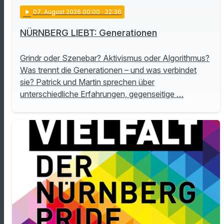
play_arrow
07
. August 2026 00:00
· 32:36
NÜRNBERG LIEBT: Generationen
Grindr oder Szenebar? Aktivismus oder Algorithmus?
Was trennt die Generationen – und was verbindet
sie? Patrick und Martin sprechen über
unterschiedliche Erfahrungen, gegenseitige …