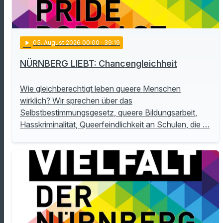
play_arrow
05
. August 2026 00:00
· 39:19
NÜRNBERG LIEBT: Chancengleichheit
Wie gleichberechtigt leben queere Menschen
wirklich? Wir sprechen über das
Selbstbestimmungsgesetz, queere Bildungsarbeit,
Hasskriminalität, Queerfeindlichkeit an Schulen, die …