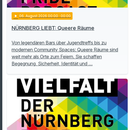
play_arrow
06
. August 2026 00:00
· 00:00
NÜRNBERG LIEBT: Queere Räume
Von legendären Bars über Jugendtreffs bis zu
modernen Community Spaces: Queere Räume sind
weit mehr als Orte zum Feiern. Sie schaffen
Begegnung, Sicherheit, Identität und …