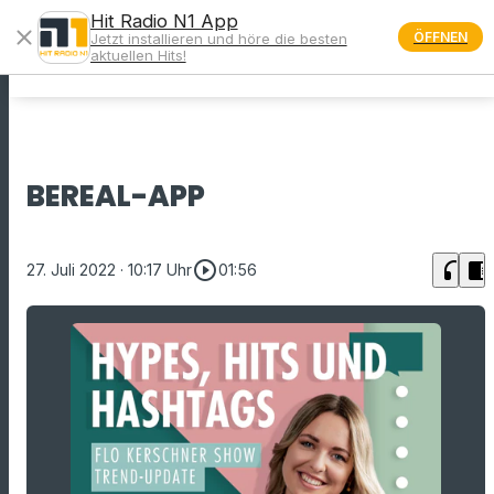
Hit Radio N1 App
close
ÖFFNEN
Jetzt installieren und höre die besten
menu
aktuellen Hits!
BEREAL-APP
play_circle_outline
headphones
chrome_reader_mode
27. Juli 2022
· 10:17 Uhr
01:56