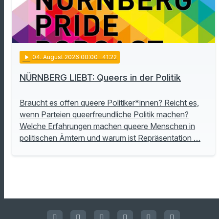
play_arrow
04
. August 2026 00:00
· 41:22
NÜRNBERG LIEBT: Queers in der Politik
Braucht es offen queere Politiker*innen? Reicht es,
wenn Parteien queerfreundliche Politik machen?
Welche Erfahrungen machen queere Menschen in
politischen Ämtern und warum ist Repräsentation …