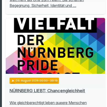
Begegnung, Sicherheit, Identität und …
play_arrow
05
. August 2026 00:00
· 39:19
NÜRNBERG LIEBT: Chancengleichheit
Wie gleichberechtigt leben queere Menschen