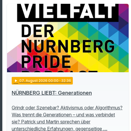
play_arrow
07
. August 2026 00:00
· 32:36
NÜRNBERG LIEBT: Generationen
Grindr oder Szenebar? Aktivismus oder Algorithmus?
Was trennt die Generationen – und was verbindet
sie? Patrick und Martin sprechen über
unterschiedliche Erfahrungen, gegenseitige …