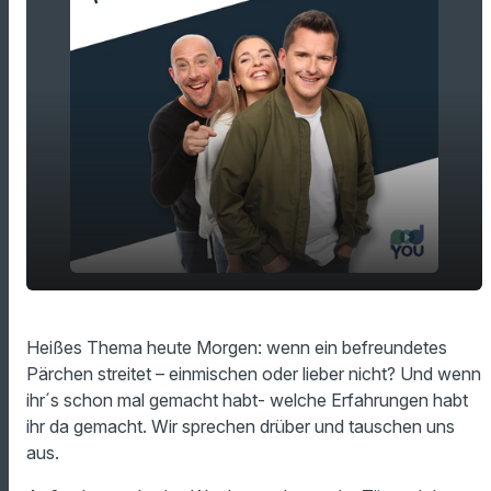
Beziehungsstreit zwischen Freunden -
play_arrow
Heißes Thema heute Morgen: wenn ein befreundetes
mischt ihr euch ein?
Pärchen streitet – einmischen oder lieber nicht? Und wenn
00:00
11:26
ihr´s schon mal gemacht habt- welche Erfahrungen habt
ihr da gemacht. Wir sprechen drüber und tauschen uns
aus.