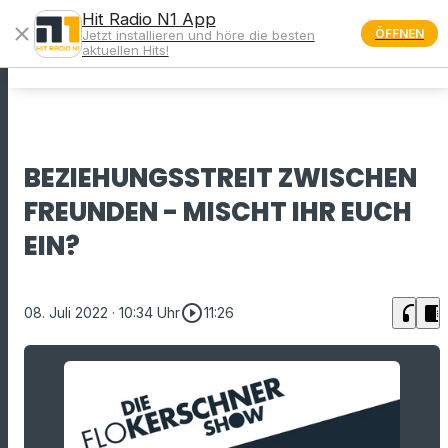
Hit Radio N1 App
close
ÖFFNEN
Jetzt installieren und höre die besten
menu
aktuellen Hits!
BEZIEHUNGSSTREIT ZWISCHEN
FREUNDEN - MISCHT IHR EUCH
EIN?
play_circle_outline
headphones
chrome_reader_mode
08. Juli 2022
· 10:34 Uhr
11:26