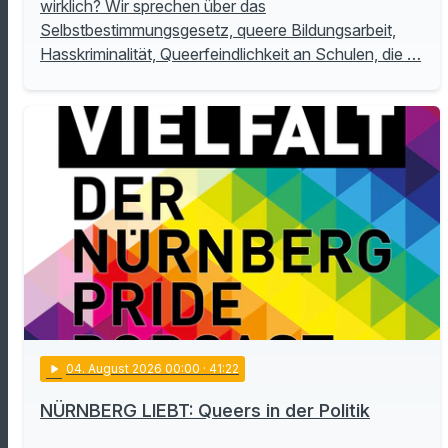
wirklich? Wir sprechen über das
Selbstbestimmungsgesetz, queere Bildungsarbeit,
Hasskriminalität, Queerfeindlichkeit an Schulen, die …
play_arrow
04
. August 2026 00:00
· 41:22
NÜRNBERG LIEBT: Queers in der Politik