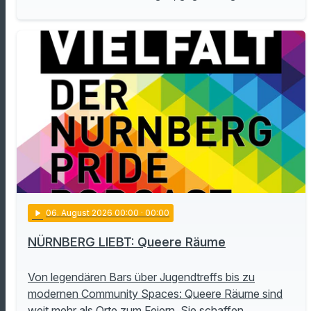
play_arrow
06
. August 2026 00:00
· 00:00
NÜRNBERG LIEBT: Queere Räume
Von legendären Bars über Jugendtreffs bis zu
modernen Community Spaces: Queere Räume sind
weit mehr als Orte zum Feiern. Sie schaffen